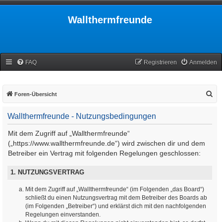
Wallthermfreunde
FAQ
Registrieren
Anmelden
S
Foren-Übersicht
u
Wallthermfreunde - Nutzungsbedingungen
c
h
Mit dem Zugriff auf „Wallthermfreunde“
e
(„https://www.wallthermfreunde.de“) wird zwischen dir und dem
Betreiber ein Vertrag mit folgenden Regelungen geschlossen:
1. NUTZUNGSVERTRAG
Mit dem Zugriff auf „Wallthermfreunde“ (im Folgenden „das Board“)
schließt du einen Nutzungsvertrag mit dem Betreiber des Boards ab
(im Folgenden „Betreiber“) und erklärst dich mit den nachfolgenden
Regelungen einverstanden.