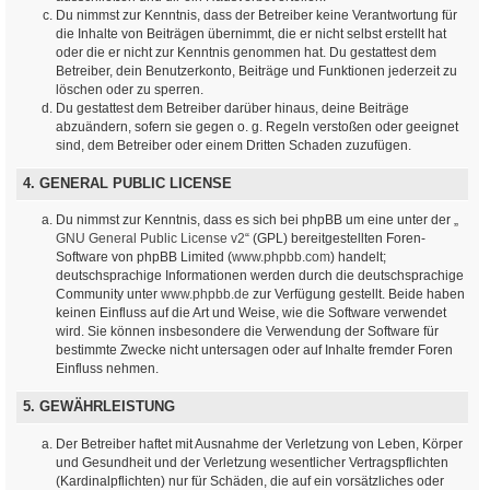
Du nimmst zur Kenntnis, dass der Betreiber keine Verantwortung für
die Inhalte von Beiträgen übernimmt, die er nicht selbst erstellt hat
oder die er nicht zur Kenntnis genommen hat. Du gestattest dem
Betreiber, dein Benutzerkonto, Beiträge und Funktionen jederzeit zu
löschen oder zu sperren.
Du gestattest dem Betreiber darüber hinaus, deine Beiträge
abzuändern, sofern sie gegen o. g. Regeln verstoßen oder geeignet
sind, dem Betreiber oder einem Dritten Schaden zuzufügen.
4. GENERAL PUBLIC LICENSE
Du nimmst zur Kenntnis, dass es sich bei phpBB um eine unter der „
GNU General Public License v2
“ (GPL) bereitgestellten Foren-
Software von phpBB Limited (
www.phpbb.com
) handelt;
deutschsprachige Informationen werden durch die deutschsprachige
Community unter
www.phpbb.de
zur Verfügung gestellt. Beide haben
keinen Einfluss auf die Art und Weise, wie die Software verwendet
wird. Sie können insbesondere die Verwendung der Software für
bestimmte Zwecke nicht untersagen oder auf Inhalte fremder Foren
Einfluss nehmen.
5. GEWÄHRLEISTUNG
Der Betreiber haftet mit Ausnahme der Verletzung von Leben, Körper
und Gesundheit und der Verletzung wesentlicher Vertragspflichten
(Kardinalpflichten) nur für Schäden, die auf ein vorsätzliches oder