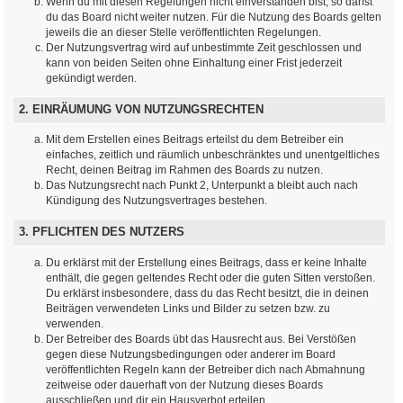
Wenn du mit diesen Regelungen nicht einverstanden bist, so darfst
du das Board nicht weiter nutzen. Für die Nutzung des Boards gelten
jeweils die an dieser Stelle veröffentlichten Regelungen.
Der Nutzungsvertrag wird auf unbestimmte Zeit geschlossen und
kann von beiden Seiten ohne Einhaltung einer Frist jederzeit
gekündigt werden.
2. EINRÄUMUNG VON NUTZUNGSRECHTEN
Mit dem Erstellen eines Beitrags erteilst du dem Betreiber ein
einfaches, zeitlich und räumlich unbeschränktes und unentgeltliches
Recht, deinen Beitrag im Rahmen des Boards zu nutzen.
Das Nutzungsrecht nach Punkt 2, Unterpunkt a bleibt auch nach
Kündigung des Nutzungsvertrages bestehen.
3. PFLICHTEN DES NUTZERS
Du erklärst mit der Erstellung eines Beitrags, dass er keine Inhalte
enthält, die gegen geltendes Recht oder die guten Sitten verstoßen.
Du erklärst insbesondere, dass du das Recht besitzt, die in deinen
Beiträgen verwendeten Links und Bilder zu setzen bzw. zu
verwenden.
Der Betreiber des Boards übt das Hausrecht aus. Bei Verstößen
gegen diese Nutzungsbedingungen oder anderer im Board
veröffentlichten Regeln kann der Betreiber dich nach Abmahnung
zeitweise oder dauerhaft von der Nutzung dieses Boards
ausschließen und dir ein Hausverbot erteilen.