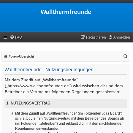
Wallthermfreunde
FAQ
Registrieren
Anmelden
S
Foren-Übersicht
u
Wallthermfreunde - Nutzungsbedingungen
c
h
Mit dem Zugriff auf „Wallthermfreunde“
e
(„https://www.wallthermfreunde.de“) wird zwischen dir und dem
Betreiber ein Vertrag mit folgenden Regelungen geschlossen:
1. NUTZUNGSVERTRAG
Mit dem Zugriff auf „Wallthermfreunde“ (im Folgenden „das Board“)
schließt du einen Nutzungsvertrag mit dem Betreiber des Boards ab
(im Folgenden „Betreiber“) und erklärst dich mit den nachfolgenden
Regelungen einverstanden.