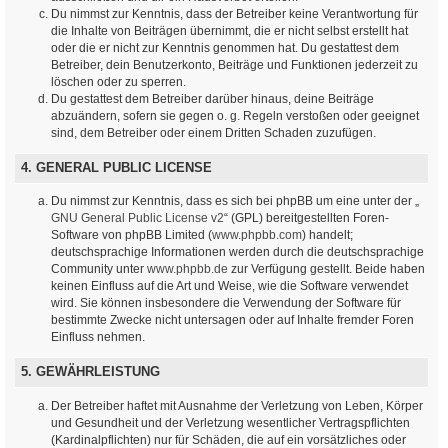
Du nimmst zur Kenntnis, dass der Betreiber keine Verantwortung für
die Inhalte von Beiträgen übernimmt, die er nicht selbst erstellt hat
oder die er nicht zur Kenntnis genommen hat. Du gestattest dem
Betreiber, dein Benutzerkonto, Beiträge und Funktionen jederzeit zu
löschen oder zu sperren.
Du gestattest dem Betreiber darüber hinaus, deine Beiträge
abzuändern, sofern sie gegen o. g. Regeln verstoßen oder geeignet
sind, dem Betreiber oder einem Dritten Schaden zuzufügen.
4. GENERAL PUBLIC LICENSE
Du nimmst zur Kenntnis, dass es sich bei phpBB um eine unter der „
GNU General Public License v2
“ (GPL) bereitgestellten Foren-
Software von phpBB Limited (
www.phpbb.com
) handelt;
deutschsprachige Informationen werden durch die deutschsprachige
Community unter
www.phpbb.de
zur Verfügung gestellt. Beide haben
keinen Einfluss auf die Art und Weise, wie die Software verwendet
wird. Sie können insbesondere die Verwendung der Software für
bestimmte Zwecke nicht untersagen oder auf Inhalte fremder Foren
Einfluss nehmen.
5. GEWÄHRLEISTUNG
Der Betreiber haftet mit Ausnahme der Verletzung von Leben, Körper
und Gesundheit und der Verletzung wesentlicher Vertragspflichten
(Kardinalpflichten) nur für Schäden, die auf ein vorsätzliches oder