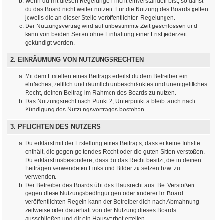
Wenn du mit diesen Regelungen nicht einverstanden bist, so darfst
du das Board nicht weiter nutzen. Für die Nutzung des Boards gelten
jeweils die an dieser Stelle veröffentlichten Regelungen.
Der Nutzungsvertrag wird auf unbestimmte Zeit geschlossen und
kann von beiden Seiten ohne Einhaltung einer Frist jederzeit
gekündigt werden.
2. EINRÄUMUNG VON NUTZUNGSRECHTEN
Mit dem Erstellen eines Beitrags erteilst du dem Betreiber ein
einfaches, zeitlich und räumlich unbeschränktes und unentgeltliches
Recht, deinen Beitrag im Rahmen des Boards zu nutzen.
Das Nutzungsrecht nach Punkt 2, Unterpunkt a bleibt auch nach
Kündigung des Nutzungsvertrages bestehen.
3. PFLICHTEN DES NUTZERS
Du erklärst mit der Erstellung eines Beitrags, dass er keine Inhalte
enthält, die gegen geltendes Recht oder die guten Sitten verstoßen.
Du erklärst insbesondere, dass du das Recht besitzt, die in deinen
Beiträgen verwendeten Links und Bilder zu setzen bzw. zu
verwenden.
Der Betreiber des Boards übt das Hausrecht aus. Bei Verstößen
gegen diese Nutzungsbedingungen oder anderer im Board
veröffentlichten Regeln kann der Betreiber dich nach Abmahnung
zeitweise oder dauerhaft von der Nutzung dieses Boards
ausschließen und dir ein Hausverbot erteilen.