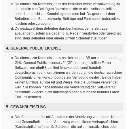
Du nimmst zur Kenntnis, dass der Betreiber keine Verantwortung für
die Inhalte von Beiträgen übernimmt, die er nicht selbst erstellt hat
oder die er nicht zur Kenntnis genommen hat. Du gestattest dem
Betreiber, dein Benutzerkonto, Beiträge und Funktionen jederzeit zu
löschen oder zu sperren.
Du gestattest dem Betreiber darüber hinaus, deine Beiträge
abzuändern, sofern sie gegen o. g. Regeln verstoßen oder geeignet
sind, dem Betreiber oder einem Dritten Schaden zuzufügen.
4. GENERAL PUBLIC LICENSE
Du nimmst zur Kenntnis, dass es sich bei phpBB um eine unter der „
GNU General Public License v2
“ (GPL) bereitgestellten Foren-
Software von phpBB Limited (
www.phpbb.com
) handelt;
deutschsprachige Informationen werden durch die deutschsprachige
Community unter
www.phpbb.de
zur Verfügung gestellt. Beide haben
keinen Einfluss auf die Art und Weise, wie die Software verwendet
wird. Sie können insbesondere die Verwendung der Software für
bestimmte Zwecke nicht untersagen oder auf Inhalte fremder Foren
Einfluss nehmen.
5. GEWÄHRLEISTUNG
Der Betreiber haftet mit Ausnahme der Verletzung von Leben, Körper
und Gesundheit und der Verletzung wesentlicher Vertragspflichten
(Kardinalpflichten) nur für Schäden, die auf ein vorsätzliches oder