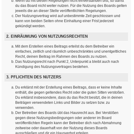
Wenn du mit diesen Regelungen nicht einverstanden bist, so darfst
du das Board nicht weiter nutzen. Für die Nutzung des Boards gelten
jeweils die an dieser Stelle veröffentlichten Regelungen.
Der Nutzungsvertrag wird auf unbestimmte Zeit geschlossen und
kann von beiden Seiten ohne Einhaltung einer Frist jederzeit
gekündigt werden.
2. EINRÄUMUNG VON NUTZUNGSRECHTEN
Mit dem Erstellen eines Beitrags erteilst du dem Betreiber ein
einfaches, zeitlich und räumlich unbeschränktes und unentgeltliches
Recht, deinen Beitrag im Rahmen des Boards zu nutzen.
Das Nutzungsrecht nach Punkt 2, Unterpunkt a bleibt auch nach
Kündigung des Nutzungsvertrages bestehen.
3. PFLICHTEN DES NUTZERS
Du erklärst mit der Erstellung eines Beitrags, dass er keine Inhalte
enthält, die gegen geltendes Recht oder die guten Sitten verstoßen.
Du erklärst insbesondere, dass du das Recht besitzt, die in deinen
Beiträgen verwendeten Links und Bilder zu setzen bzw. zu
verwenden.
Der Betreiber des Boards übt das Hausrecht aus. Bei Verstößen
gegen diese Nutzungsbedingungen oder anderer im Board
veröffentlichten Regeln kann der Betreiber dich nach Abmahnung
zeitweise oder dauerhaft von der Nutzung dieses Boards
ausschließen und dir ein Hausverbot erteilen.