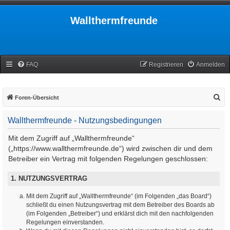
Wallthermfreunde
FAQ
Registrieren
Anmelden
S
Foren-Übersicht
u
Wallthermfreunde - Nutzungsbedingungen
c
h
Mit dem Zugriff auf „Wallthermfreunde“
e
(„https://www.wallthermfreunde.de“) wird zwischen dir und dem
Betreiber ein Vertrag mit folgenden Regelungen geschlossen:
1. NUTZUNGSVERTRAG
Mit dem Zugriff auf „Wallthermfreunde“ (im Folgenden „das Board“)
schließt du einen Nutzungsvertrag mit dem Betreiber des Boards ab
(im Folgenden „Betreiber“) und erklärst dich mit den nachfolgenden
Regelungen einverstanden.