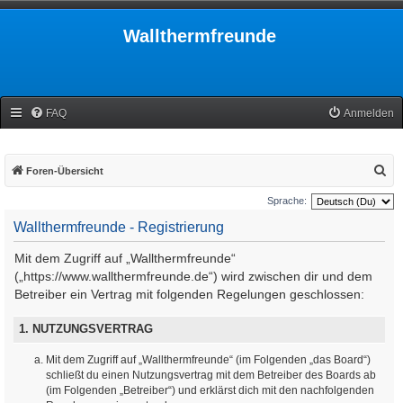
Wallthermfreunde
FAQ
Anmelden
S
Foren-Übersicht
u
Sprache:
c
Wallthermfreunde - Registrierung
h
Mit dem Zugriff auf „Wallthermfreunde“
e
(„https://www.wallthermfreunde.de“) wird zwischen dir und dem
Betreiber ein Vertrag mit folgenden Regelungen geschlossen:
1. NUTZUNGSVERTRAG
Mit dem Zugriff auf „Wallthermfreunde“ (im Folgenden „das Board“)
schließt du einen Nutzungsvertrag mit dem Betreiber des Boards ab
(im Folgenden „Betreiber“) und erklärst dich mit den nachfolgenden