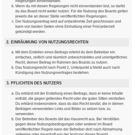
Regelungen einverstanden.
Wenn du mit diesen Regelungen nicht einverstanden bist, so darfst
du das Board nicht weiter nutzen. Für die Nutzung des Boards gelten
jeweils die an dieser Stelle veröffentlichten Regelungen.
Der Nutzungsvertrag wird auf unbestimmte Zeit geschlossen und
kann von beiden Seiten ohne Einhaltung einer Frist jederzeit
gekündigt werden.
2. EINRÄUMUNG VON NUTZUNGSRECHTEN
Mit dem Erstellen eines Beitrags erteilst du dem Betreiber ein
einfaches, zeitlich und räumlich unbeschränktes und unentgeltliches
Recht, deinen Beitrag im Rahmen des Boards zu nutzen.
Das Nutzungsrecht nach Punkt 2, Unterpunkt a bleibt auch nach
Kündigung des Nutzungsvertrages bestehen.
3. PFLICHTEN DES NUTZERS
Du erklärst mit der Erstellung eines Beitrags, dass er keine Inhalte
enthält, die gegen geltendes Recht oder die guten Sitten verstoßen.
Du erklärst insbesondere, dass du das Recht besitzt, die in deinen
Beiträgen verwendeten Links und Bilder zu setzen bzw. zu
verwenden.
Der Betreiber des Boards übt das Hausrecht aus. Bei Verstößen
gegen diese Nutzungsbedingungen oder anderer im Board
veröffentlichten Regeln kann der Betreiber dich nach Abmahnung
zeitweise oder dauerhaft von der Nutzung dieses Boards