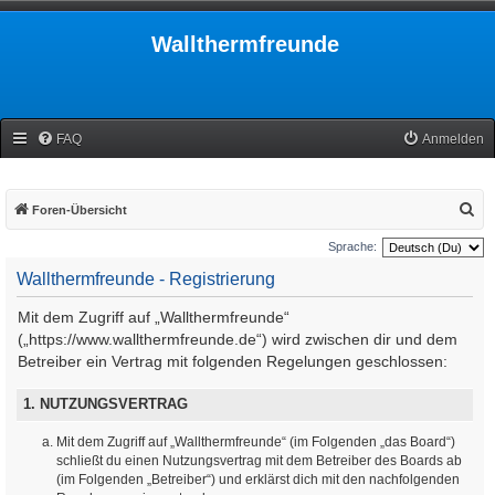
Wallthermfreunde
FAQ
Anmelden
S
Foren-Übersicht
u
Sprache:
c
Wallthermfreunde - Registrierung
h
Mit dem Zugriff auf „Wallthermfreunde“
e
(„https://www.wallthermfreunde.de“) wird zwischen dir und dem
Betreiber ein Vertrag mit folgenden Regelungen geschlossen:
1. NUTZUNGSVERTRAG
Mit dem Zugriff auf „Wallthermfreunde“ (im Folgenden „das Board“)
schließt du einen Nutzungsvertrag mit dem Betreiber des Boards ab
(im Folgenden „Betreiber“) und erklärst dich mit den nachfolgenden