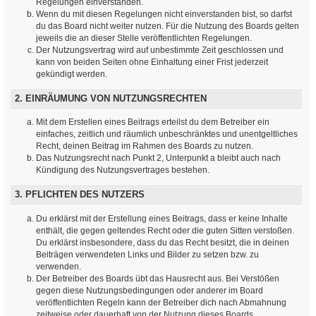
Regelungen einverstanden.
Wenn du mit diesen Regelungen nicht einverstanden bist, so darfst
du das Board nicht weiter nutzen. Für die Nutzung des Boards gelten
jeweils die an dieser Stelle veröffentlichten Regelungen.
Der Nutzungsvertrag wird auf unbestimmte Zeit geschlossen und
kann von beiden Seiten ohne Einhaltung einer Frist jederzeit
gekündigt werden.
2. EINRÄUMUNG VON NUTZUNGSRECHTEN
Mit dem Erstellen eines Beitrags erteilst du dem Betreiber ein
einfaches, zeitlich und räumlich unbeschränktes und unentgeltliches
Recht, deinen Beitrag im Rahmen des Boards zu nutzen.
Das Nutzungsrecht nach Punkt 2, Unterpunkt a bleibt auch nach
Kündigung des Nutzungsvertrages bestehen.
3. PFLICHTEN DES NUTZERS
Du erklärst mit der Erstellung eines Beitrags, dass er keine Inhalte
enthält, die gegen geltendes Recht oder die guten Sitten verstoßen.
Du erklärst insbesondere, dass du das Recht besitzt, die in deinen
Beiträgen verwendeten Links und Bilder zu setzen bzw. zu
verwenden.
Der Betreiber des Boards übt das Hausrecht aus. Bei Verstößen
gegen diese Nutzungsbedingungen oder anderer im Board
veröffentlichten Regeln kann der Betreiber dich nach Abmahnung
zeitweise oder dauerhaft von der Nutzung dieses Boards