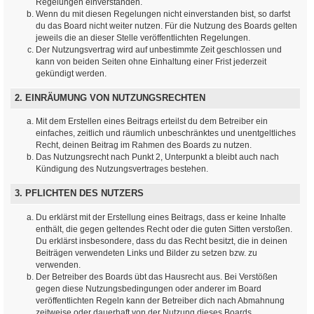
Regelungen einverstanden.
Wenn du mit diesen Regelungen nicht einverstanden bist, so darfst
du das Board nicht weiter nutzen. Für die Nutzung des Boards gelten
jeweils die an dieser Stelle veröffentlichten Regelungen.
Der Nutzungsvertrag wird auf unbestimmte Zeit geschlossen und
kann von beiden Seiten ohne Einhaltung einer Frist jederzeit
gekündigt werden.
2. EINRÄUMUNG VON NUTZUNGSRECHTEN
Mit dem Erstellen eines Beitrags erteilst du dem Betreiber ein
einfaches, zeitlich und räumlich unbeschränktes und unentgeltliches
Recht, deinen Beitrag im Rahmen des Boards zu nutzen.
Das Nutzungsrecht nach Punkt 2, Unterpunkt a bleibt auch nach
Kündigung des Nutzungsvertrages bestehen.
3. PFLICHTEN DES NUTZERS
Du erklärst mit der Erstellung eines Beitrags, dass er keine Inhalte
enthält, die gegen geltendes Recht oder die guten Sitten verstoßen.
Du erklärst insbesondere, dass du das Recht besitzt, die in deinen
Beiträgen verwendeten Links und Bilder zu setzen bzw. zu
verwenden.
Der Betreiber des Boards übt das Hausrecht aus. Bei Verstößen
gegen diese Nutzungsbedingungen oder anderer im Board
veröffentlichten Regeln kann der Betreiber dich nach Abmahnung
zeitweise oder dauerhaft von der Nutzung dieses Boards