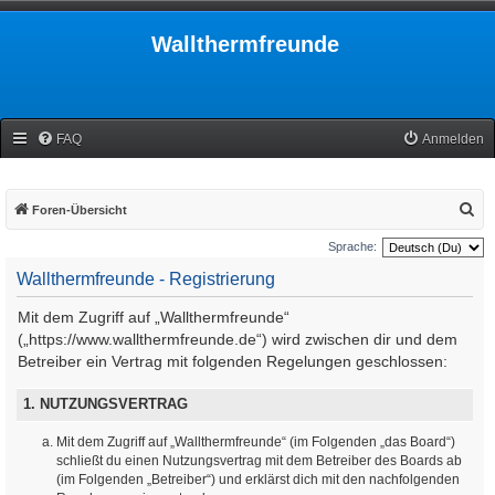
Wallthermfreunde
FAQ
Anmelden
S
Foren-Übersicht
u
Sprache:
c
Wallthermfreunde - Registrierung
h
Mit dem Zugriff auf „Wallthermfreunde“
e
(„https://www.wallthermfreunde.de“) wird zwischen dir und dem
Betreiber ein Vertrag mit folgenden Regelungen geschlossen:
1. NUTZUNGSVERTRAG
Mit dem Zugriff auf „Wallthermfreunde“ (im Folgenden „das Board“)
schließt du einen Nutzungsvertrag mit dem Betreiber des Boards ab
(im Folgenden „Betreiber“) und erklärst dich mit den nachfolgenden