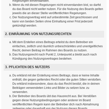
Regelungen einverstanden.
Wenn du mit diesen Regelungen nicht einverstanden bist, so darfst
du das Board nicht weiter nutzen. Für die Nutzung des Boards gelten
jeweils die an dieser Stelle veröffentlichten Regelungen.
Der Nutzungsvertrag wird auf unbestimmte Zeit geschlossen und
kann von beiden Seiten ohne Einhaltung einer Frist jederzeit
gekündigt werden.
2. EINRÄUMUNG VON NUTZUNGSRECHTEN
Mit dem Erstellen eines Beitrags erteilst du dem Betreiber ein
einfaches, zeitlich und räumlich unbeschränktes und unentgeltliches
Recht, deinen Beitrag im Rahmen des Boards zu nutzen.
Das Nutzungsrecht nach Punkt 2, Unterpunkt a bleibt auch nach
Kündigung des Nutzungsvertrages bestehen.
3. PFLICHTEN DES NUTZERS
Du erklärst mit der Erstellung eines Beitrags, dass er keine Inhalte
enthält, die gegen geltendes Recht oder die guten Sitten verstoßen.
Du erklärst insbesondere, dass du das Recht besitzt, die in deinen
Beiträgen verwendeten Links und Bilder zu setzen bzw. zu
verwenden.
Der Betreiber des Boards übt das Hausrecht aus. Bei Verstößen
gegen diese Nutzungsbedingungen oder anderer im Board
veröffentlichten Regeln kann der Betreiber dich nach Abmahnung
zeitweise oder dauerhaft von der Nutzung dieses Boards