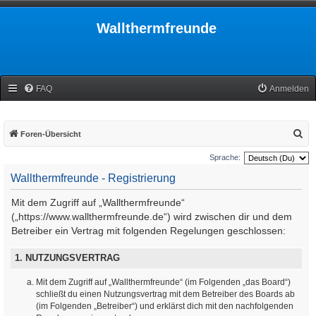
Wallthermfreunde
FAQ
Anmelden
S
Foren-Übersicht
u
Sprache:
c
Wallthermfreunde - Registrierung
h
Mit dem Zugriff auf „Wallthermfreunde“
e
(„https://www.wallthermfreunde.de“) wird zwischen dir und dem
Betreiber ein Vertrag mit folgenden Regelungen geschlossen:
1. NUTZUNGSVERTRAG
Mit dem Zugriff auf „Wallthermfreunde“ (im Folgenden „das Board“)
schließt du einen Nutzungsvertrag mit dem Betreiber des Boards ab
(im Folgenden „Betreiber“) und erklärst dich mit den nachfolgenden