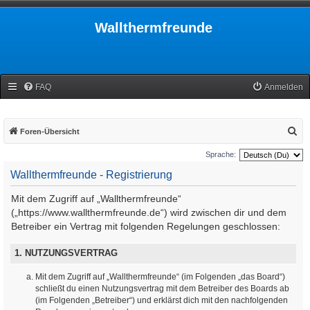
Wallthermfreunde
FAQ
Anmelden
S
Foren-Übersicht
u
Sprache:
c
Wallthermfreunde - Registrierung
h
Mit dem Zugriff auf „Wallthermfreunde“
e
(„https://www.wallthermfreunde.de“) wird zwischen dir und dem
Betreiber ein Vertrag mit folgenden Regelungen geschlossen:
1. NUTZUNGSVERTRAG
Mit dem Zugriff auf „Wallthermfreunde“ (im Folgenden „das Board“)
schließt du einen Nutzungsvertrag mit dem Betreiber des Boards ab
(im Folgenden „Betreiber“) und erklärst dich mit den nachfolgenden