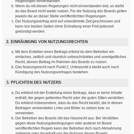
Regelungen einverstanden.
Wenn du mit diesen Regelungen nicht einverstanden bist, so darfst
du das Board nicht weiter nutzen. Für die Nutzung des Boards gelten
jeweils die an dieser Stelle veröffentlichten Regelungen.
Der Nutzungsvertrag wird auf unbestimmte Zeit geschlossen und
kann von beiden Seiten ohne Einhaltung einer Frist jederzeit
gekündigt werden.
2. EINRÄUMUNG VON NUTZUNGSRECHTEN
Mit dem Erstellen eines Beitrags erteilst du dem Betreiber ein
einfaches, zeitlich und räumlich unbeschränktes und unentgeltliches
Recht, deinen Beitrag im Rahmen des Boards zu nutzen.
Das Nutzungsrecht nach Punkt 2, Unterpunkt a bleibt auch nach
Kündigung des Nutzungsvertrages bestehen.
3. PFLICHTEN DES NUTZERS
Du erklärst mit der Erstellung eines Beitrags, dass er keine Inhalte
enthält, die gegen geltendes Recht oder die guten Sitten verstoßen.
Du erklärst insbesondere, dass du das Recht besitzt, die in deinen
Beiträgen verwendeten Links und Bilder zu setzen bzw. zu
verwenden.
Der Betreiber des Boards übt das Hausrecht aus. Bei Verstößen
gegen diese Nutzungsbedingungen oder anderer im Board
veröffentlichten Regeln kann der Betreiber dich nach Abmahnung
zeitweise oder dauerhaft von der Nutzung dieses Boards