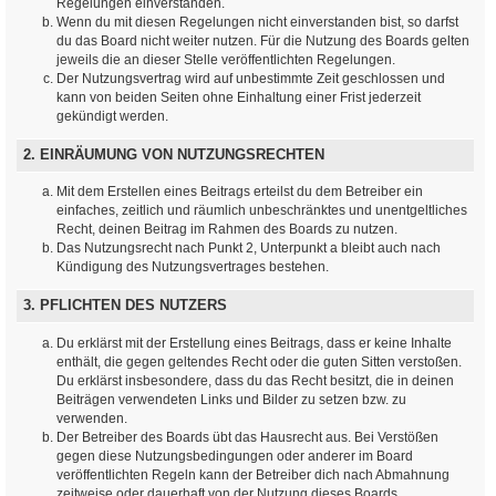
Regelungen einverstanden.
Wenn du mit diesen Regelungen nicht einverstanden bist, so darfst
du das Board nicht weiter nutzen. Für die Nutzung des Boards gelten
jeweils die an dieser Stelle veröffentlichten Regelungen.
Der Nutzungsvertrag wird auf unbestimmte Zeit geschlossen und
kann von beiden Seiten ohne Einhaltung einer Frist jederzeit
gekündigt werden.
2. EINRÄUMUNG VON NUTZUNGSRECHTEN
Mit dem Erstellen eines Beitrags erteilst du dem Betreiber ein
einfaches, zeitlich und räumlich unbeschränktes und unentgeltliches
Recht, deinen Beitrag im Rahmen des Boards zu nutzen.
Das Nutzungsrecht nach Punkt 2, Unterpunkt a bleibt auch nach
Kündigung des Nutzungsvertrages bestehen.
3. PFLICHTEN DES NUTZERS
Du erklärst mit der Erstellung eines Beitrags, dass er keine Inhalte
enthält, die gegen geltendes Recht oder die guten Sitten verstoßen.
Du erklärst insbesondere, dass du das Recht besitzt, die in deinen
Beiträgen verwendeten Links und Bilder zu setzen bzw. zu
verwenden.
Der Betreiber des Boards übt das Hausrecht aus. Bei Verstößen
gegen diese Nutzungsbedingungen oder anderer im Board
veröffentlichten Regeln kann der Betreiber dich nach Abmahnung
zeitweise oder dauerhaft von der Nutzung dieses Boards