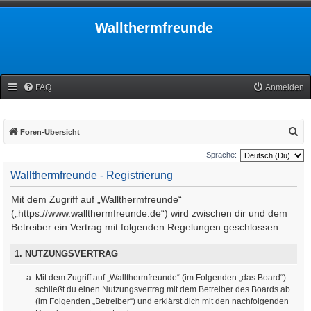
Wallthermfreunde
FAQ
Anmelden
S
Foren-Übersicht
u
Sprache:
c
Wallthermfreunde - Registrierung
h
Mit dem Zugriff auf „Wallthermfreunde“
e
(„https://www.wallthermfreunde.de“) wird zwischen dir und dem
Betreiber ein Vertrag mit folgenden Regelungen geschlossen:
1. NUTZUNGSVERTRAG
Mit dem Zugriff auf „Wallthermfreunde“ (im Folgenden „das Board“)
schließt du einen Nutzungsvertrag mit dem Betreiber des Boards ab
(im Folgenden „Betreiber“) und erklärst dich mit den nachfolgenden