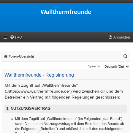
Wallthermfreunde
FAQ
Anmelden
S
Foren-Übersicht
u
Sprache:
c
Wallthermfreunde - Registrierung
h
Mit dem Zugriff auf „Wallthermfreunde“
e
(„https://www.wallthermfreunde.de“) wird zwischen dir und dem
Betreiber ein Vertrag mit folgenden Regelungen geschlossen:
1. NUTZUNGSVERTRAG
Mit dem Zugriff auf „Wallthermfreunde“ (im Folgenden „das Board“)
schließt du einen Nutzungsvertrag mit dem Betreiber des Boards ab
(im Folgenden „Betreiber“) und erklärst dich mit den nachfolgenden