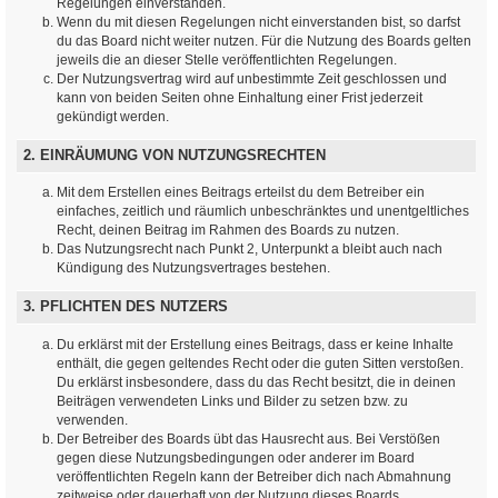
Regelungen einverstanden.
Wenn du mit diesen Regelungen nicht einverstanden bist, so darfst
du das Board nicht weiter nutzen. Für die Nutzung des Boards gelten
jeweils die an dieser Stelle veröffentlichten Regelungen.
Der Nutzungsvertrag wird auf unbestimmte Zeit geschlossen und
kann von beiden Seiten ohne Einhaltung einer Frist jederzeit
gekündigt werden.
2. EINRÄUMUNG VON NUTZUNGSRECHTEN
Mit dem Erstellen eines Beitrags erteilst du dem Betreiber ein
einfaches, zeitlich und räumlich unbeschränktes und unentgeltliches
Recht, deinen Beitrag im Rahmen des Boards zu nutzen.
Das Nutzungsrecht nach Punkt 2, Unterpunkt a bleibt auch nach
Kündigung des Nutzungsvertrages bestehen.
3. PFLICHTEN DES NUTZERS
Du erklärst mit der Erstellung eines Beitrags, dass er keine Inhalte
enthält, die gegen geltendes Recht oder die guten Sitten verstoßen.
Du erklärst insbesondere, dass du das Recht besitzt, die in deinen
Beiträgen verwendeten Links und Bilder zu setzen bzw. zu
verwenden.
Der Betreiber des Boards übt das Hausrecht aus. Bei Verstößen
gegen diese Nutzungsbedingungen oder anderer im Board
veröffentlichten Regeln kann der Betreiber dich nach Abmahnung
zeitweise oder dauerhaft von der Nutzung dieses Boards