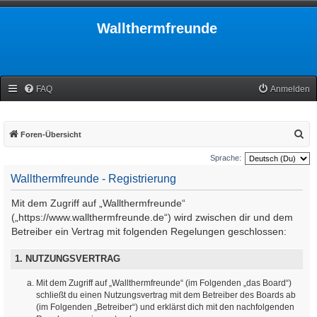
Wallthermfreunde
FAQ
Anmelden
S
Foren-Übersicht
u
Sprache:
c
Wallthermfreunde - Registrierung
h
Mit dem Zugriff auf „Wallthermfreunde“
e
(„https://www.wallthermfreunde.de“) wird zwischen dir und dem
Betreiber ein Vertrag mit folgenden Regelungen geschlossen:
1. NUTZUNGSVERTRAG
Mit dem Zugriff auf „Wallthermfreunde“ (im Folgenden „das Board“)
schließt du einen Nutzungsvertrag mit dem Betreiber des Boards ab
(im Folgenden „Betreiber“) und erklärst dich mit den nachfolgenden