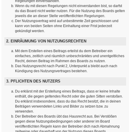
Regelungen einverstanden.
Wenn du mit diesen Regelungen nicht einverstanden bist, so darfst
du das Board nicht weiter nutzen. Für die Nutzung des Boards gelten
jeweils die an dieser Stelle veröffentlichten Regelungen.
Der Nutzungsvertrag wird auf unbestimmte Zeit geschlossen und
kann von beiden Seiten ohne Einhaltung einer Frist jederzeit
gekündigt werden.
2. EINRÄUMUNG VON NUTZUNGSRECHTEN
Mit dem Erstellen eines Beitrags erteilst du dem Betreiber ein
einfaches, zeitlich und räumlich unbeschränktes und unentgeltliches
Recht, deinen Beitrag im Rahmen des Boards zu nutzen.
Das Nutzungsrecht nach Punkt 2, Unterpunkt a bleibt auch nach
Kündigung des Nutzungsvertrages bestehen.
3. PFLICHTEN DES NUTZERS
Du erklärst mit der Erstellung eines Beitrags, dass er keine Inhalte
enthält, die gegen geltendes Recht oder die guten Sitten verstoßen.
Du erklärst insbesondere, dass du das Recht besitzt, die in deinen
Beiträgen verwendeten Links und Bilder zu setzen bzw. zu
verwenden.
Der Betreiber des Boards übt das Hausrecht aus. Bei Verstößen
gegen diese Nutzungsbedingungen oder anderer im Board
veröffentlichten Regeln kann der Betreiber dich nach Abmahnung
zeitweise oder dauerhaft von der Nutzung dieses Boards