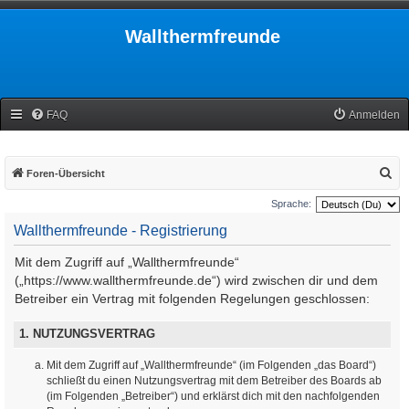
Wallthermfreunde
FAQ
Anmelden
S
Foren-Übersicht
u
Sprache:
c
Wallthermfreunde - Registrierung
h
Mit dem Zugriff auf „Wallthermfreunde“
e
(„https://www.wallthermfreunde.de“) wird zwischen dir und dem
Betreiber ein Vertrag mit folgenden Regelungen geschlossen:
1. NUTZUNGSVERTRAG
Mit dem Zugriff auf „Wallthermfreunde“ (im Folgenden „das Board“)
schließt du einen Nutzungsvertrag mit dem Betreiber des Boards ab
(im Folgenden „Betreiber“) und erklärst dich mit den nachfolgenden