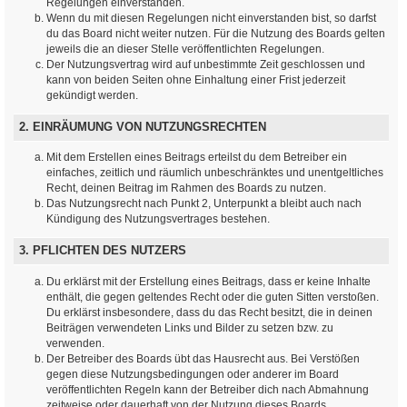
Regelungen einverstanden.
Wenn du mit diesen Regelungen nicht einverstanden bist, so darfst
du das Board nicht weiter nutzen. Für die Nutzung des Boards gelten
jeweils die an dieser Stelle veröffentlichten Regelungen.
Der Nutzungsvertrag wird auf unbestimmte Zeit geschlossen und
kann von beiden Seiten ohne Einhaltung einer Frist jederzeit
gekündigt werden.
2. EINRÄUMUNG VON NUTZUNGSRECHTEN
Mit dem Erstellen eines Beitrags erteilst du dem Betreiber ein
einfaches, zeitlich und räumlich unbeschränktes und unentgeltliches
Recht, deinen Beitrag im Rahmen des Boards zu nutzen.
Das Nutzungsrecht nach Punkt 2, Unterpunkt a bleibt auch nach
Kündigung des Nutzungsvertrages bestehen.
3. PFLICHTEN DES NUTZERS
Du erklärst mit der Erstellung eines Beitrags, dass er keine Inhalte
enthält, die gegen geltendes Recht oder die guten Sitten verstoßen.
Du erklärst insbesondere, dass du das Recht besitzt, die in deinen
Beiträgen verwendeten Links und Bilder zu setzen bzw. zu
verwenden.
Der Betreiber des Boards übt das Hausrecht aus. Bei Verstößen
gegen diese Nutzungsbedingungen oder anderer im Board
veröffentlichten Regeln kann der Betreiber dich nach Abmahnung
zeitweise oder dauerhaft von der Nutzung dieses Boards