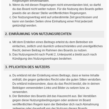
Regelungen einverstanden.
Wenn du mit diesen Regelungen nicht einverstanden bist, so darfst
du das Board nicht weiter nutzen. Für die Nutzung des Boards gelten
jeweils die an dieser Stelle veröffentlichten Regelungen.
Der Nutzungsvertrag wird auf unbestimmte Zeit geschlossen und
kann von beiden Seiten ohne Einhaltung einer Frist jederzeit
gekündigt werden.
2. EINRÄUMUNG VON NUTZUNGSRECHTEN
Mit dem Erstellen eines Beitrags erteilst du dem Betreiber ein
einfaches, zeitlich und räumlich unbeschränktes und unentgeltliches
Recht, deinen Beitrag im Rahmen des Boards zu nutzen.
Das Nutzungsrecht nach Punkt 2, Unterpunkt a bleibt auch nach
Kündigung des Nutzungsvertrages bestehen.
3. PFLICHTEN DES NUTZERS
Du erklärst mit der Erstellung eines Beitrags, dass er keine Inhalte
enthält, die gegen geltendes Recht oder die guten Sitten verstoßen.
Du erklärst insbesondere, dass du das Recht besitzt, die in deinen
Beiträgen verwendeten Links und Bilder zu setzen bzw. zu
verwenden.
Der Betreiber des Boards übt das Hausrecht aus. Bei Verstößen
gegen diese Nutzungsbedingungen oder anderer im Board
veröffentlichten Regeln kann der Betreiber dich nach Abmahnung
zeitweise oder dauerhaft von der Nutzung dieses Boards