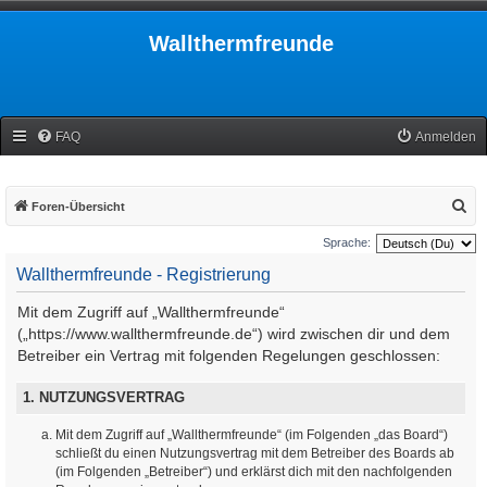
Wallthermfreunde
FAQ
Anmelden
S
Foren-Übersicht
u
Sprache:
c
Wallthermfreunde - Registrierung
h
Mit dem Zugriff auf „Wallthermfreunde“
e
(„https://www.wallthermfreunde.de“) wird zwischen dir und dem
Betreiber ein Vertrag mit folgenden Regelungen geschlossen:
1. NUTZUNGSVERTRAG
Mit dem Zugriff auf „Wallthermfreunde“ (im Folgenden „das Board“)
schließt du einen Nutzungsvertrag mit dem Betreiber des Boards ab
(im Folgenden „Betreiber“) und erklärst dich mit den nachfolgenden