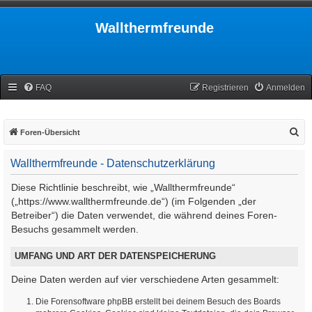
Wallthermfreunde
FAQ
Registrieren
Anmelden
S
Foren-Übersicht
u
Wallthermfreunde - Datenschutzerklärung
c
h
Diese Richtlinie beschreibt, wie „Wallthermfreunde“
e
(„https://www.wallthermfreunde.de“) (im Folgenden „der
Betreiber“) die Daten verwendet, die während deines Foren-
Besuchs gesammelt werden.
UMFANG UND ART DER DATENSPEICHERUNG
Deine Daten werden auf vier verschiedene Arten gesammelt:
Die Forensoftware phpBB erstellt bei deinem Besuch des Boards