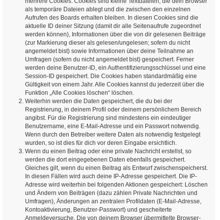
mehrere Cookies. Cookies sind kleine Textdateien, die dein Browser
als temporäre Dateien ablegt und die zwischen den einzelnen
Aufrufen des Boards erhalten bleiben. In diesen Cookies sind die
aktuelle ID deiner Sitzung (damit dir alle Seitenaufrufe zugeordnet
werden können), Informationen über die von dir gelesenen Beiträge
(zur Markierung dieser als gelesen/ungelesen; sofern du nicht
angemeldet bist) sowie Informationen über deine Teilnahme an
Umfragen (sofern du nicht angemeldet bist) gespeichert. Ferner
werden deine Benutzer-ID, ein Authentifizierungsschlüssel und eine
Session-ID gespeichert. Die Cookies haben standardmäßig eine
Gültigkeit von einem Jahr. Alle Cookies kannst du jederzeit über die
Funktion „Alle Cookies löschen“ löschen.
Weiterhin werden die Daten gespeichert, die du bei der
Registrierung, in deinem Profil oder deinem persönlichem Bereich
angibst. Für die Registrierung sind mindestens ein eindeutiger
Benutzername, eine E-Mail-Adresse und ein Passwort notwendig.
Wenn durch den Betreiber weitere Daten als notwendig festgelegt
wurden, so ist dies für dich vor deren Eingabe ersichtlich.
Wenn du einen Beitrag oder eine private Nachricht erstellst, so
werden die dort eingegebenen Daten ebenfalls gespeichert.
Gleiches gilt, wenn du einen Beitrag als Entwurf zwischenspeicherst.
In diesen Fällen wird auch deine IP-Adresse gespeichert. Die IP-
Adresse wird weiterhin bei folgenden Aktionen gespeichert: Löschen
und Ändern von Beiträgen (dazu zählen Private Nachrichten und
Umfragen), Änderungen an zentralen Profildaten (E-Mail-Adresse,
Kontoaktivierung, Benutzer-Passwort) und gescheiterte
Anmeldeversuche. Die von deinem Browser übermittelte Browser-