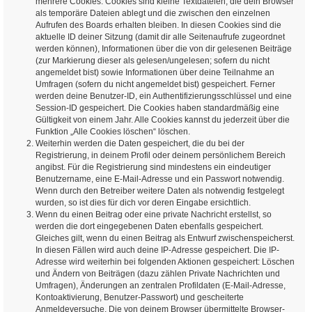
mehrere Cookies. Cookies sind kleine Textdateien, die dein Browser
als temporäre Dateien ablegt und die zwischen den einzelnen
Aufrufen des Boards erhalten bleiben. In diesen Cookies sind die
aktuelle ID deiner Sitzung (damit dir alle Seitenaufrufe zugeordnet
werden können), Informationen über die von dir gelesenen Beiträge
(zur Markierung dieser als gelesen/ungelesen; sofern du nicht
angemeldet bist) sowie Informationen über deine Teilnahme an
Umfragen (sofern du nicht angemeldet bist) gespeichert. Ferner
werden deine Benutzer-ID, ein Authentifizierungsschlüssel und eine
Session-ID gespeichert. Die Cookies haben standardmäßig eine
Gültigkeit von einem Jahr. Alle Cookies kannst du jederzeit über die
Funktion „Alle Cookies löschen“ löschen.
Weiterhin werden die Daten gespeichert, die du bei der
Registrierung, in deinem Profil oder deinem persönlichem Bereich
angibst. Für die Registrierung sind mindestens ein eindeutiger
Benutzername, eine E-Mail-Adresse und ein Passwort notwendig.
Wenn durch den Betreiber weitere Daten als notwendig festgelegt
wurden, so ist dies für dich vor deren Eingabe ersichtlich.
Wenn du einen Beitrag oder eine private Nachricht erstellst, so
werden die dort eingegebenen Daten ebenfalls gespeichert.
Gleiches gilt, wenn du einen Beitrag als Entwurf zwischenspeicherst.
In diesen Fällen wird auch deine IP-Adresse gespeichert. Die IP-
Adresse wird weiterhin bei folgenden Aktionen gespeichert: Löschen
und Ändern von Beiträgen (dazu zählen Private Nachrichten und
Umfragen), Änderungen an zentralen Profildaten (E-Mail-Adresse,
Kontoaktivierung, Benutzer-Passwort) und gescheiterte
Anmeldeversuche. Die von deinem Browser übermittelte Browser-