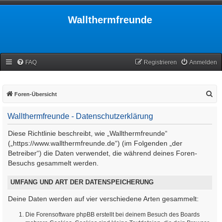
Wallthermfreunde
FAQ
Registrieren
Anmelden
S
Foren-Übersicht
u
Wallthermfreunde - Datenschutzerklärung
c
h
Diese Richtlinie beschreibt, wie „Wallthermfreunde“
e
(„https://www.wallthermfreunde.de“) (im Folgenden „der
Betreiber“) die Daten verwendet, die während deines Foren-
Besuchs gesammelt werden.
UMFANG UND ART DER DATENSPEICHERUNG
Deine Daten werden auf vier verschiedene Arten gesammelt:
Die Forensoftware phpBB erstellt bei deinem Besuch des Boards