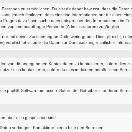
Personen zu ermöglichen. Du bist dir daher bewusst, dass die Daten dei
r kann jedoch festlegen, dass einzelne Informationen nur für einen eing
 du Fragen dazu hast, suche nach entsprechenden Informationen im For
r und von ihm beauftragte Personen (Administratoren) zugänglich.
nur mit deiner Zustimmung an Dritte weitergeben. Dies gilt nicht, sof
 verpflichtet ist oder die Daten zur Durchsetzung rechtlicher Interesse
 den von dir angegebenen Kontaktdaten zu kontaktieren, sofern dies zu
nutzer dich kontaktieren, sofern du dies in deinem persönlichen Bereich
die die phpBB-Software umfassen. Sofern der Betreiber in anderen Ber
ten über dich gespeichert sind.
aten verlangen. Kontaktiere hierzu bitte den Betreiber.