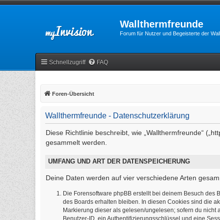
Wallthermfreunde
Forum für Nutzer und Begeisterte der Wa
Schnellzugriff
FAQ
Foren-Übersicht
Wallthermfreunde - Datenschutzerklärung
Diese Richtlinie beschreibt, wie „Wallthermfreunde“ („
gesammelt werden.
UMFANG UND ART DER DATENSPEICHERUNG
Deine Daten werden auf vier verschiedene Arten gesam
Die Forensoftware phpBB erstellt bei deinem Besuch des B
des Boards erhalten bleiben. In diesen Cookies sind die ak
Markierung dieser als gelesen/ungelesen; sofern du nicht 
Benutzer-ID, ein Authentifizierungsschlüssel und eine Sess