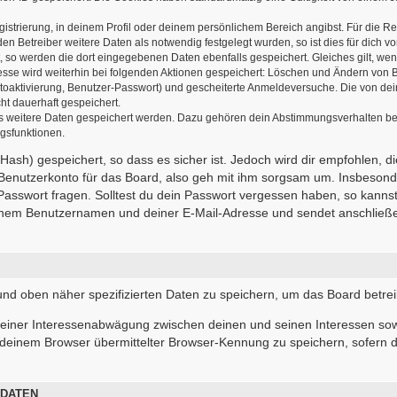
gistrierung, in deinem Profil oder deinem persönlichem Bereich angibst. Für die R
 Betreiber weitere Daten als notwendig festgelegt wurden, so ist dies für dich vor
t, so werden die dort eingegebenen Daten ebenfalls gespeichert. Gleiches gilt, wen
resse wird weiterhin bei folgenden Aktionen gespeichert: Löschen und Ändern von 
ntoaktivierung, Benutzer-Passwort) und gescheiterte Anmeldeversuche. Die von d
cht dauerhaft gespeichert.
ass weitere Daten gespeichert werden. Dazu gehören dein Abstimmungsverhalten be
ngsfunktionen.
ash) gespeichert, so dass es sicher ist. Jedoch wird dir empfohlen, d
Benutzerkonto für das Board, also geh mit ihm sorgsam um. Insbesonde
 Passwort fragen. Solltest du dein Passwort vergessen haben, so kanns
inem Benutzernamen und deiner E-Mail-Adresse und sendet anschließen
 und oben näher spezifizierten Daten zu speichern, um das Board betre
 einer Interessenabwägung zwischen deinen und seinen Interessen sowi
deinem Browser übermittelter Browser-Kennung zu speichern, sofern d
 DATEN