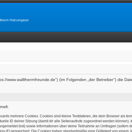
lltherm Holzvergaser
https://www.wallthermfreunde.de“) (im Folgenden „der Betreiber“) die 
melt:
oards mehrere Cookies. Cookies sind kleine Textdateien, die dein Browser als te
tuelle ID deiner Sitzung (damit dir alle Seitenaufrufe zugeordnet werden können), 
angemeldet bist) sowie Informationen über deine Teilnahme an Umfragen (sofern d
ion-ID gespeichert. Die Cookies haben standardmäßig eine Gültigkeit von einem Jah