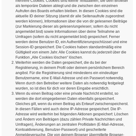
mehrere Cookies. Cookies sind kleine Textdateien, die dein Browser
als temporäre Dateien ablegt und die zwischen den einzelnen
Aufrufen des Boards erhalten bleiben. In diesen Cookies sind die
aktuelle ID deiner Sitzung (damit dir alle Seitenaufrufe zugeordnet
werden können), Informationen über die von dir gelesenen Beiträge
(zur Markierung dieser als gelesen/ungelesen; sofern du nicht
angemeldet bist) sowie Informationen über deine Teilnahme an
Umfragen (sofern du nicht angemeldet bist) gespeichert. Ferner
werden deine Benutzer-ID, ein Authentifizierungsschlüssel und eine
Session-ID gespeichert. Die Cookies haben standardmäßig eine
Gültigkeit von einem Jahr. Alle Cookies kannst du jederzeit über die
Funktion „Alle Cookies löschen“ löschen.
Weiterhin werden die Daten gespeichert, die du bei der
Registrierung, in deinem Profil oder deinem persönlichem Bereich
angibst. Für die Registrierung sind mindestens ein eindeutiger
Benutzername, eine E-Mail-Adresse und ein Passwort notwendig.
Wenn durch den Betreiber weitere Daten als notwendig festgelegt
wurden, so ist dies für dich vor deren Eingabe ersichtlich.
Wenn du einen Beitrag oder eine private Nachricht erstellst, so
werden die dort eingegebenen Daten ebenfalls gespeichert.
Gleiches gilt, wenn du einen Beitrag als Entwurf zwischenspeicherst.
In diesen Fällen wird auch deine IP-Adresse gespeichert. Die IP-
Adresse wird weiterhin bei folgenden Aktionen gespeichert: Löschen
und Ändern von Beiträgen (dazu zählen Private Nachrichten und
Umfragen), Änderungen an zentralen Profildaten (E-Mail-Adresse,
Kontoaktivierung, Benutzer-Passwort) und gescheiterte
Anmeldeversuche. Die von deinem Browser übermittelte Browser-