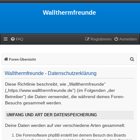
Wallthermfreunde
FAQ
Registrieren
Anmelden
S
Foren-Übersicht
u
Wallthermfreunde - Datenschutzerklärung
c
h
Diese Richtlinie beschreibt, wie „Wallthermfreunde“
e
(„https://www.wallthermfreunde.de“) (im Folgenden „der
Betreiber“) die Daten verwendet, die während deines Foren-
Besuchs gesammelt werden.
UMFANG UND ART DER DATENSPEICHERUNG
Deine Daten werden auf vier verschiedene Arten gesammelt:
Die Forensoftware phpBB erstellt bei deinem Besuch des Boards