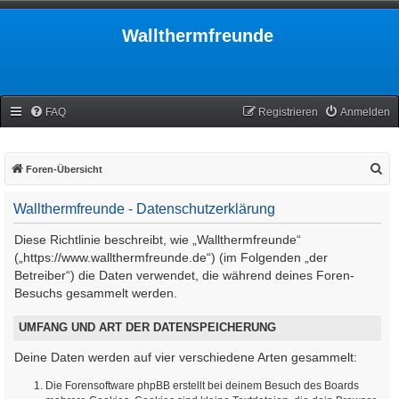
Wallthermfreunde
FAQ
Registrieren
Anmelden
S
Foren-Übersicht
u
Wallthermfreunde - Datenschutzerklärung
c
h
Diese Richtlinie beschreibt, wie „Wallthermfreunde“
e
(„https://www.wallthermfreunde.de“) (im Folgenden „der
Betreiber“) die Daten verwendet, die während deines Foren-
Besuchs gesammelt werden.
UMFANG UND ART DER DATENSPEICHERUNG
Deine Daten werden auf vier verschiedene Arten gesammelt:
Die Forensoftware phpBB erstellt bei deinem Besuch des Boards