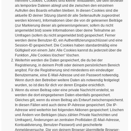
mehrere Cookies. Cookies sind kleine Textdateien, die dein Browser
als temporäre Dateien ablegt und die zwischen den einzelnen
Aufrufen des Boards erhalten bleiben. In diesen Cookies sind die
aktuelle ID deiner Sitzung (damit dir alle Seitenaufrufe zugeordnet
werden können), Informationen über die von dir gelesenen Beiträge
(zur Markierung dieser als gelesen/ungelesen; sofern du nicht
angemeldet bist) sowie Informationen über deine Teilnahme an
Umfragen (sofern du nicht angemeldet bist) gespeichert. Ferner
werden deine Benutzer-ID, ein Authentifizierungsschlüssel und eine
Session-ID gespeichert. Die Cookies haben standardmäßig eine
Gültigkeit von einem Jahr. Alle Cookies kannst du jederzeit über die
Funktion „Alle Cookies löschen“ löschen.
Weiterhin werden die Daten gespeichert, die du bei der
Registrierung, in deinem Profil oder deinem persönlichem Bereich
angibst. Für die Registrierung sind mindestens ein eindeutiger
Benutzername, eine E-Mail-Adresse und ein Passwort notwendig.
Wenn durch den Betreiber weitere Daten als notwendig festgelegt
wurden, so ist dies für dich vor deren Eingabe ersichtlich.
Wenn du einen Beitrag oder eine private Nachricht erstellst, so
werden die dort eingegebenen Daten ebenfalls gespeichert.
Gleiches gilt, wenn du einen Beitrag als Entwurf zwischenspeicherst.
In diesen Fällen wird auch deine IP-Adresse gespeichert. Die IP-
Adresse wird weiterhin bei folgenden Aktionen gespeichert: Löschen
und Ändern von Beiträgen (dazu zählen Private Nachrichten und
Umfragen), Änderungen an zentralen Profildaten (E-Mail-Adresse,
Kontoaktivierung, Benutzer-Passwort) und gescheiterte
Anmeldeversuche. Die von deinem Browser übermittelte Browser-