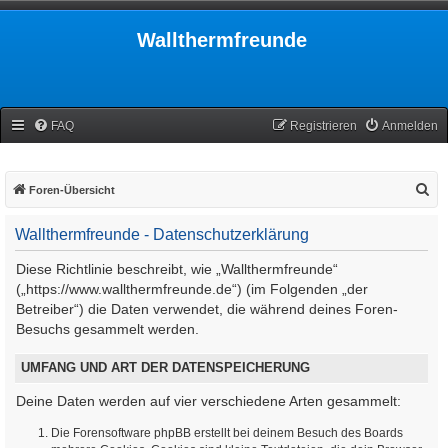
Wallthermfreunde
FAQ
Registrieren
Anmelden
S
Foren-Übersicht
u
Wallthermfreunde - Datenschutzerklärung
c
h
Diese Richtlinie beschreibt, wie „Wallthermfreunde“
e
(„https://www.wallthermfreunde.de“) (im Folgenden „der
Betreiber“) die Daten verwendet, die während deines Foren-
Besuchs gesammelt werden.
UMFANG UND ART DER DATENSPEICHERUNG
Deine Daten werden auf vier verschiedene Arten gesammelt:
Die Forensoftware phpBB erstellt bei deinem Besuch des Boards