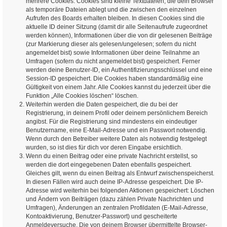
mehrere Cookies. Cookies sind kleine Textdateien, die dein Browser
als temporäre Dateien ablegt und die zwischen den einzelnen
Aufrufen des Boards erhalten bleiben. In diesen Cookies sind die
aktuelle ID deiner Sitzung (damit dir alle Seitenaufrufe zugeordnet
werden können), Informationen über die von dir gelesenen Beiträge
(zur Markierung dieser als gelesen/ungelesen; sofern du nicht
angemeldet bist) sowie Informationen über deine Teilnahme an
Umfragen (sofern du nicht angemeldet bist) gespeichert. Ferner
werden deine Benutzer-ID, ein Authentifizierungsschlüssel und eine
Session-ID gespeichert. Die Cookies haben standardmäßig eine
Gültigkeit von einem Jahr. Alle Cookies kannst du jederzeit über die
Funktion „Alle Cookies löschen“ löschen.
Weiterhin werden die Daten gespeichert, die du bei der
Registrierung, in deinem Profil oder deinem persönlichem Bereich
angibst. Für die Registrierung sind mindestens ein eindeutiger
Benutzername, eine E-Mail-Adresse und ein Passwort notwendig.
Wenn durch den Betreiber weitere Daten als notwendig festgelegt
wurden, so ist dies für dich vor deren Eingabe ersichtlich.
Wenn du einen Beitrag oder eine private Nachricht erstellst, so
werden die dort eingegebenen Daten ebenfalls gespeichert.
Gleiches gilt, wenn du einen Beitrag als Entwurf zwischenspeicherst.
In diesen Fällen wird auch deine IP-Adresse gespeichert. Die IP-
Adresse wird weiterhin bei folgenden Aktionen gespeichert: Löschen
und Ändern von Beiträgen (dazu zählen Private Nachrichten und
Umfragen), Änderungen an zentralen Profildaten (E-Mail-Adresse,
Kontoaktivierung, Benutzer-Passwort) und gescheiterte
Anmeldeversuche. Die von deinem Browser übermittelte Browser-