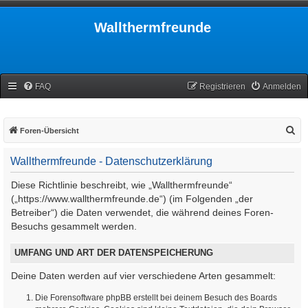
Wallthermfreunde
FAQ
Registrieren
Anmelden
S
Foren-Übersicht
u
Wallthermfreunde - Datenschutzerklärung
c
h
Diese Richtlinie beschreibt, wie „Wallthermfreunde“
e
(„https://www.wallthermfreunde.de“) (im Folgenden „der
Betreiber“) die Daten verwendet, die während deines Foren-
Besuchs gesammelt werden.
UMFANG UND ART DER DATENSPEICHERUNG
Deine Daten werden auf vier verschiedene Arten gesammelt:
Die Forensoftware phpBB erstellt bei deinem Besuch des Boards