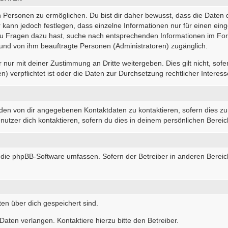
Personen zu ermöglichen. Du bist dir daher bewusst, dass die Daten dei
r kann jedoch festlegen, dass einzelne Informationen nur für einen eing
 du Fragen dazu hast, suche nach entsprechenden Informationen im For
r und von ihm beauftragte Personen (Administratoren) zugänglich.
nur mit deiner Zustimmung an Dritte weitergeben. Dies gilt nicht, sof
 verpflichtet ist oder die Daten zur Durchsetzung rechtlicher Interesse
 den von dir angegebenen Kontaktdaten zu kontaktieren, sofern dies zu
nutzer dich kontaktieren, sofern du dies in deinem persönlichen Bereich
die die phpBB-Software umfassen. Sofern der Betreiber in anderen Ber
ten über dich gespeichert sind.
aten verlangen. Kontaktiere hierzu bitte den Betreiber.