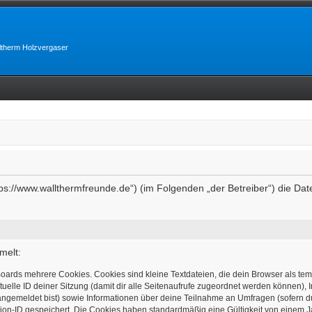
lltherm Holzvergaser
https://www.wallthermfreunde.de“) (im Folgenden „der Betreiber“) die 
melt:
oards mehrere Cookies. Cookies sind kleine Textdateien, die dein Browser als te
tuelle ID deiner Sitzung (damit dir alle Seitenaufrufe zugeordnet werden können), 
angemeldet bist) sowie Informationen über deine Teilnahme an Umfragen (sofern d
ion-ID gespeichert. Die Cookies haben standardmäßig eine Gültigkeit von einem Jah