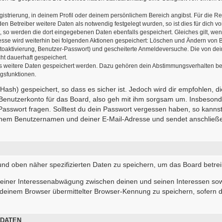
gistrierung, in deinem Profil oder deinem persönlichem Bereich angibst. Für die R
 Betreiber weitere Daten als notwendig festgelegt wurden, so ist dies für dich vor
t, so werden die dort eingegebenen Daten ebenfalls gespeichert. Gleiches gilt, wen
resse wird weiterhin bei folgenden Aktionen gespeichert: Löschen und Ändern von 
ntoaktivierung, Benutzer-Passwort) und gescheiterte Anmeldeversuche. Die von d
cht dauerhaft gespeichert.
ass weitere Daten gespeichert werden. Dazu gehören dein Abstimmungsverhalten be
ngsfunktionen.
ash) gespeichert, so dass es sicher ist. Jedoch wird dir empfohlen, d
Benutzerkonto für das Board, also geh mit ihm sorgsam um. Insbesonde
 Passwort fragen. Solltest du dein Passwort vergessen haben, so kanns
inem Benutzernamen und deiner E-Mail-Adresse und sendet anschließen
 und oben näher spezifizierten Daten zu speichern, um das Board betre
 einer Interessenabwägung zwischen deinen und seinen Interessen sowi
deinem Browser übermittelter Browser-Kennung zu speichern, sofern d
 DATEN