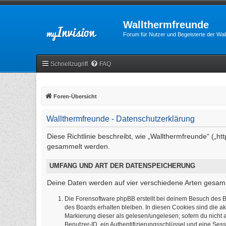
Wallthermfreunde
Forum für Nutzer und Begeisterte der Wa
Schnellzugriff
FAQ
Foren-Übersicht
Wallthermfreunde - Datenschutzerklärung
Diese Richtlinie beschreibt, wie „Wallthermfreunde“ („
gesammelt werden.
UMFANG UND ART DER DATENSPEICHERUNG
Deine Daten werden auf vier verschiedene Arten gesam
Die Forensoftware phpBB erstellt bei deinem Besuch des B
des Boards erhalten bleiben. In diesen Cookies sind die ak
Markierung dieser als gelesen/ungelesen; sofern du nicht 
Benutzer-ID, ein Authentifizierungsschlüssel und eine Sess