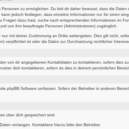
Personen zu ermöglichen. Du bist dir daher bewusst, dass die Daten dei
r kann jedoch festlegen, dass einzelne Informationen nur für einen eing
 du Fragen dazu hast, suche nach entsprechenden Informationen im For
r und von ihm beauftragte Personen (Administratoren) zugänglich.
nur mit deiner Zustimmung an Dritte weitergeben. Dies gilt nicht, sof
 verpflichtet ist oder die Daten zur Durchsetzung rechtlicher Interesse
 den von dir angegebenen Kontaktdaten zu kontaktieren, sofern dies zu
nutzer dich kontaktieren, sofern du dies in deinem persönlichen Bereich
die die phpBB-Software umfassen. Sofern der Betreiber in anderen Ber
ten über dich gespeichert sind.
aten verlangen. Kontaktiere hierzu bitte den Betreiber.