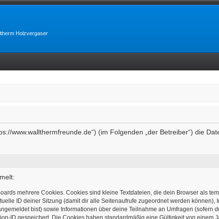
lltherm Holzvergaser
https://www.wallthermfreunde.de“) (im Folgenden „der Betreiber“) die 
melt:
oards mehrere Cookies. Cookies sind kleine Textdateien, die dein Browser als te
tuelle ID deiner Sitzung (damit dir alle Seitenaufrufe zugeordnet werden können), 
angemeldet bist) sowie Informationen über deine Teilnahme an Umfragen (sofern d
ion-ID gespeichert. Die Cookies haben standardmäßig eine Gültigkeit von einem Jah