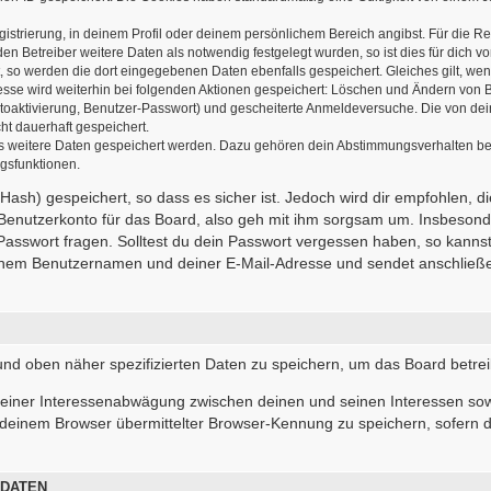
gistrierung, in deinem Profil oder deinem persönlichem Bereich angibst. Für die R
 Betreiber weitere Daten als notwendig festgelegt wurden, so ist dies für dich vor
t, so werden die dort eingegebenen Daten ebenfalls gespeichert. Gleiches gilt, wen
resse wird weiterhin bei folgenden Aktionen gespeichert: Löschen und Ändern von 
ntoaktivierung, Benutzer-Passwort) und gescheiterte Anmeldeversuche. Die von d
cht dauerhaft gespeichert.
ass weitere Daten gespeichert werden. Dazu gehören dein Abstimmungsverhalten be
ngsfunktionen.
ash) gespeichert, so dass es sicher ist. Jedoch wird dir empfohlen, d
Benutzerkonto für das Board, also geh mit ihm sorgsam um. Insbesonde
 Passwort fragen. Solltest du dein Passwort vergessen haben, so kanns
inem Benutzernamen und deiner E-Mail-Adresse und sendet anschließen
 und oben näher spezifizierten Daten zu speichern, um das Board betre
 einer Interessenabwägung zwischen deinen und seinen Interessen sowi
deinem Browser übermittelter Browser-Kennung zu speichern, sofern d
 DATEN