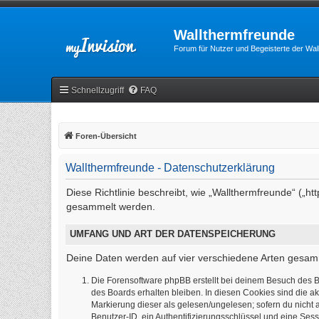
Wallthermfreunde
Forum für Nutzer und Begeisterte der Wa
Schnellzugriff
FAQ
Foren-Übersicht
Wallthermfreunde - Datenschutzerklärung
Diese Richtlinie beschreibt, wie „Wallthermfreunde“ („
gesammelt werden.
UMFANG UND ART DER DATENSPEICHERUNG
Deine Daten werden auf vier verschiedene Arten gesam
Die Forensoftware phpBB erstellt bei deinem Besuch des B
des Boards erhalten bleiben. In diesen Cookies sind die ak
Markierung dieser als gelesen/ungelesen; sofern du nicht 
Benutzer-ID, ein Authentifizierungsschlüssel und eine Sess