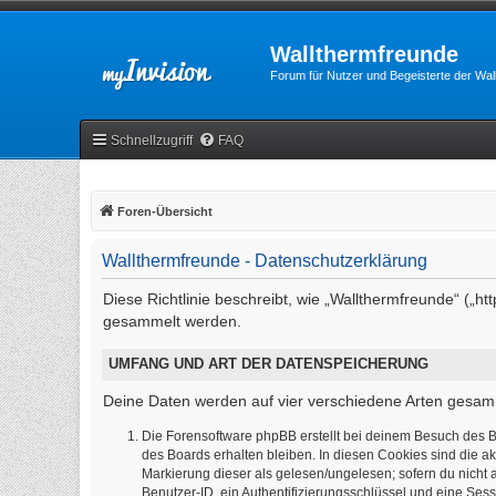
Wallthermfreunde
Forum für Nutzer und Begeisterte der Wa
Schnellzugriff
FAQ
Foren-Übersicht
Wallthermfreunde - Datenschutzerklärung
Diese Richtlinie beschreibt, wie „Wallthermfreunde“ („
gesammelt werden.
UMFANG UND ART DER DATENSPEICHERUNG
Deine Daten werden auf vier verschiedene Arten gesam
Die Forensoftware phpBB erstellt bei deinem Besuch des B
des Boards erhalten bleiben. In diesen Cookies sind die ak
Markierung dieser als gelesen/ungelesen; sofern du nicht 
Benutzer-ID, ein Authentifizierungsschlüssel und eine Sess