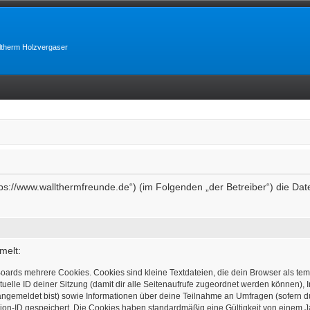
lltherm Holzvergaser
https://www.wallthermfreunde.de“) (im Folgenden „der Betreiber“) die 
melt:
oards mehrere Cookies. Cookies sind kleine Textdateien, die dein Browser als te
tuelle ID deiner Sitzung (damit dir alle Seitenaufrufe zugeordnet werden können), 
angemeldet bist) sowie Informationen über deine Teilnahme an Umfragen (sofern d
ion-ID gespeichert. Die Cookies haben standardmäßig eine Gültigkeit von einem Jah