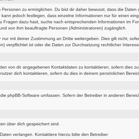
Personen zu ermöglichen. Du bist dir daher bewusst, dass die Daten dei
r kann jedoch festlegen, dass einzelne Informationen nur für einen eing
 du Fragen dazu hast, suche nach entsprechenden Informationen im For
r und von ihm beauftragte Personen (Administratoren) zugänglich.
nur mit deiner Zustimmung an Dritte weitergeben. Dies gilt nicht, sof
 verpflichtet ist oder die Daten zur Durchsetzung rechtlicher Interesse
 den von dir angegebenen Kontaktdaten zu kontaktieren, sofern dies zu
nutzer dich kontaktieren, sofern du dies in deinem persönlichen Bereich
die die phpBB-Software umfassen. Sofern der Betreiber in anderen Ber
ten über dich gespeichert sind.
aten verlangen. Kontaktiere hierzu bitte den Betreiber.