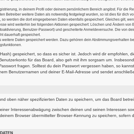
gistrierung, in deinem Profil oder deinem persönlichem Bereich angibst. Für die R
 Betreiber weitere Daten als notwendig festgelegt wurden, so ist dies für dich vor
t, so werden die dort eingegebenen Daten ebenfalls gespeichert. Gleiches gilt, wen
resse wird weiterhin bei folgenden Aktionen gespeichert: Löschen und Ändern von 
ntoaktivierung, Benutzer-Passwort) und gescheiterte Anmeldeversuche. Die von d
cht dauerhaft gespeichert.
ass weitere Daten gespeichert werden. Dazu gehören dein Abstimmungsverhalten be
ngsfunktionen.
ash) gespeichert, so dass es sicher ist. Jedoch wird dir empfohlen, d
Benutzerkonto für das Board, also geh mit ihm sorgsam um. Insbesonde
 Passwort fragen. Solltest du dein Passwort vergessen haben, so kanns
inem Benutzernamen und deiner E-Mail-Adresse und sendet anschließen
 und oben näher spezifizierten Daten zu speichern, um das Board betre
 einer Interessenabwägung zwischen deinen und seinen Interessen sowi
deinem Browser übermittelter Browser-Kennung zu speichern, sofern d
 DATEN