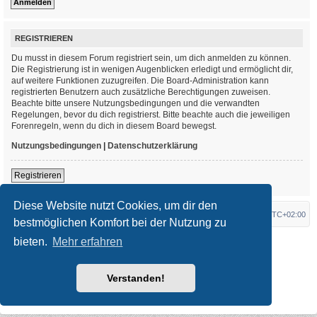
REGISTRIEREN
Du musst in diesem Forum registriert sein, um dich anmelden zu können.
Die Registrierung ist in wenigen Augenblicken erledigt und ermöglicht dir,
auf weitere Funktionen zuzugreifen. Die Board-Administration kann
registrierten Benutzern auch zusätzliche Berechtigungen zuweisen.
Beachte bitte unsere Nutzungsbedingungen und die verwandten
Regelungen, bevor du dich registrierst. Bitte beachte auch die jeweiligen
Forenregeln, wenn du dich in diesem Board bewegst.
Nutzungsbedingungen
|
Datenschutzerklärung
Registrieren
Diese Website nutzt Cookies, um dir den
Foren-Übersicht
Alle Zeiten sind
UTC+02:00
bestmöglichen Komfort bei der Nutzung zu
bieten.
Mehr erfahren
*
Original Author:
Brad Veryard
*
Updated to 3.3.x by
MannixMD
*
Style version: 3.4.3
Powered by
phpBB
® Forum Software © phpBB Limited
Verstanden!
Deutsche Übersetzung durch
phpBB.de
Datenschutz
|
Nutzungsbedingungen