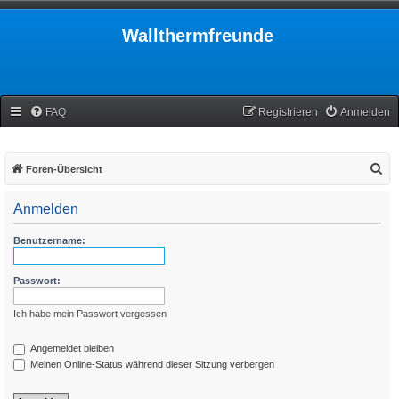
Wallthermfreunde
FAQ
Registrieren
Anmelden
S
Foren-Übersicht
u
Anmelden
c
h
Benutzername:
e
Passwort:
Ich habe mein Passwort vergessen
Angemeldet bleiben
Meinen Online-Status während dieser Sitzung verbergen