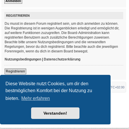
REGISTRIEREN
Du musst in diesem Forum registriert sein, um dich anmelden zu können.
Die Registrierung ist in wenigen Augenblicken erledigt und ermöglicht dir,
auf weitere Funktionen zuzugreifen. Die Board-Administration kann
registrierten Benutzern auch zusätzliche Berechtigungen zuweisen.
Beachte bitte unsere Nutzungsbedingungen und die verwandten
Regelungen, bevor du dich registrierst. Bitte beachte auch die jeweiligen
Forenregeln, wenn du dich in diesem Board bewegst.
Nutzungsbedingungen
|
Datenschutzerklärung
Registrieren
Diese Website nutzt Cookies, um dir den
Foren-Übersicht
Alle Zeiten sind
UTC+02:00
bestmöglichen Komfort bei der Nutzung zu
bieten.
Mehr erfahren
*
Original Author:
Brad Veryard
*
Updated to 3.3.x by
MannixMD
*
Style version: 3.4.3
Powered by
phpBB
® Forum Software © phpBB Limited
Verstanden!
Deutsche Übersetzung durch
phpBB.de
Datenschutz
|
Nutzungsbedingungen