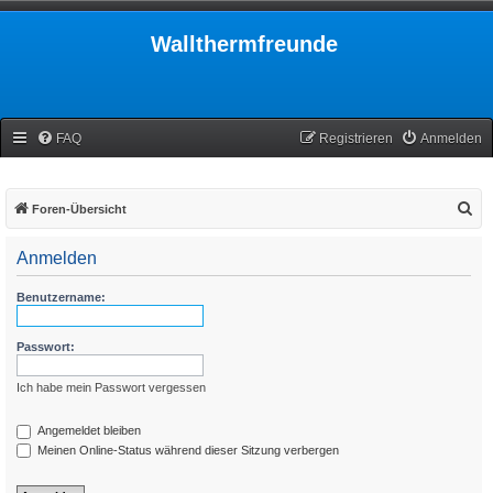
Wallthermfreunde
FAQ
Registrieren
Anmelden
S
Foren-Übersicht
u
Anmelden
c
h
Benutzername:
e
Passwort:
Ich habe mein Passwort vergessen
Angemeldet bleiben
Meinen Online-Status während dieser Sitzung verbergen