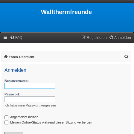
Wallthermfreunde
FAQ
Registrieren
Anmelden
S
Foren-Übersicht
u
Anmelden
c
h
Benutzername:
e
Passwort:
Ich habe mein Passwort vergessen
Angemeldet bleiben
Meinen Online-Status während dieser Sitzung verbergen