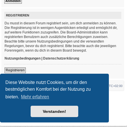
REGISTRIEREN
Du musst in diesem Forum registriert sein, um dich anmelden zu können.
Die Registrierung ist in wenigen Augenblicken erledigt und ermöglicht dir,
auf weitere Funktionen zuzugreifen. Die Board-Administration kann
registrierten Benutzern auch zusätzliche Berechtigungen zuweisen.
Beachte bitte unsere Nutzungsbedingungen und die verwandten
Regelungen, bevor du dich registrierst. Bitte beachte auch die jeweiligen
Forenregeln, wenn du dich in diesem Board bewegst.
Nutzungsbedingungen
|
Datenschutzerklärung
Registrieren
Diese Website nutzt Cookies, um dir den
Foren-Übersicht
Alle Zeiten sind
UTC+02:00
bestmöglichen Komfort bei der Nutzung zu
bieten.
Mehr erfahren
*
Original Author:
Brad Veryard
*
Updated to 3.3.x by
MannixMD
*
Style version: 3.4.3
Powered by
phpBB
® Forum Software © phpBB Limited
Verstanden!
Deutsche Übersetzung durch
phpBB.de
Datenschutz
|
Nutzungsbedingungen