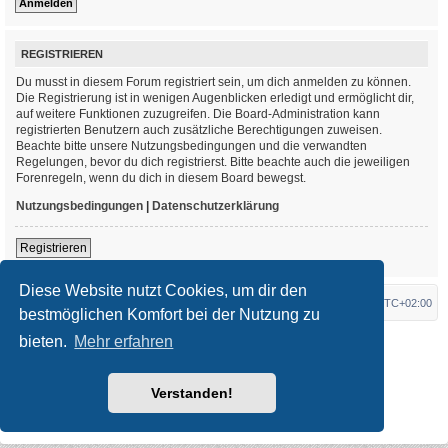
REGISTRIEREN
Du musst in diesem Forum registriert sein, um dich anmelden zu können.
Die Registrierung ist in wenigen Augenblicken erledigt und ermöglicht dir,
auf weitere Funktionen zuzugreifen. Die Board-Administration kann
registrierten Benutzern auch zusätzliche Berechtigungen zuweisen.
Beachte bitte unsere Nutzungsbedingungen und die verwandten
Regelungen, bevor du dich registrierst. Bitte beachte auch die jeweiligen
Forenregeln, wenn du dich in diesem Board bewegst.
Nutzungsbedingungen
|
Datenschutzerklärung
Registrieren
Diese Website nutzt Cookies, um dir den
Foren-Übersicht
Alle Zeiten sind
UTC+02:00
bestmöglichen Komfort bei der Nutzung zu
bieten.
Mehr erfahren
*
Original Author:
Brad Veryard
*
Updated to 3.3.x by
MannixMD
*
Style version: 3.4.3
Powered by
phpBB
® Forum Software © phpBB Limited
Verstanden!
Deutsche Übersetzung durch
phpBB.de
Datenschutz
|
Nutzungsbedingungen