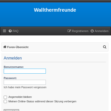
Wallthermfreunde
FAQ
Registrieren
Anmelden
S
Foren-Übersicht
u
Anmelden
c
h
Benutzername:
e
Passwort:
Ich habe mein Passwort vergessen
Angemeldet bleiben
Meinen Online-Status während dieser Sitzung verbergen