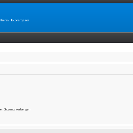
lltherm Holzvergaser
er Sitzung verbergen