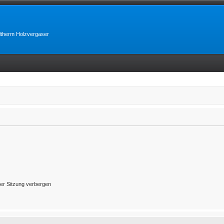
lltherm Holzvergaser
er Sitzung verbergen