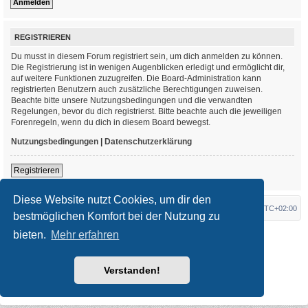
REGISTRIEREN
Du musst in diesem Forum registriert sein, um dich anmelden zu können.
Die Registrierung ist in wenigen Augenblicken erledigt und ermöglicht dir,
auf weitere Funktionen zuzugreifen. Die Board-Administration kann
registrierten Benutzern auch zusätzliche Berechtigungen zuweisen.
Beachte bitte unsere Nutzungsbedingungen und die verwandten
Regelungen, bevor du dich registrierst. Bitte beachte auch die jeweiligen
Forenregeln, wenn du dich in diesem Board bewegst.
Nutzungsbedingungen
|
Datenschutzerklärung
Registrieren
Diese Website nutzt Cookies, um dir den
Foren-Übersicht
Alle Zeiten sind
UTC+02:00
bestmöglichen Komfort bei der Nutzung zu
bieten.
Mehr erfahren
*
Original Author:
Brad Veryard
*
Updated to 3.3.x by
MannixMD
*
Style version: 3.4.3
Powered by
phpBB
® Forum Software © phpBB Limited
Verstanden!
Deutsche Übersetzung durch
phpBB.de
Datenschutz
|
Nutzungsbedingungen