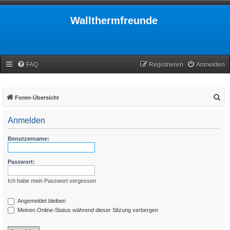
Wallthermfreunde
FAQ
Registrieren
Anmelden
S
Foren-Übersicht
u
Anmelden
c
h
Benutzername:
e
Passwort:
Ich habe mein Passwort vergessen
Angemeldet bleiben
Meinen Online-Status während dieser Sitzung verbergen