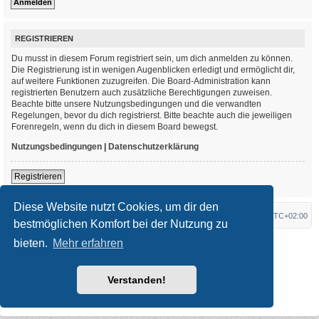
REGISTRIEREN
Du musst in diesem Forum registriert sein, um dich anmelden zu können.
Die Registrierung ist in wenigen Augenblicken erledigt und ermöglicht dir,
auf weitere Funktionen zuzugreifen. Die Board-Administration kann
registrierten Benutzern auch zusätzliche Berechtigungen zuweisen.
Beachte bitte unsere Nutzungsbedingungen und die verwandten
Regelungen, bevor du dich registrierst. Bitte beachte auch die jeweiligen
Forenregeln, wenn du dich in diesem Board bewegst.
Nutzungsbedingungen
|
Datenschutzerklärung
Registrieren
Diese Website nutzt Cookies, um dir den
Foren-Übersicht
Alle Zeiten sind
UTC+02:00
bestmöglichen Komfort bei der Nutzung zu
bieten.
Mehr erfahren
*
Original Author:
Brad Veryard
*
Updated to 3.3.x by
MannixMD
*
Style version: 3.4.3
Powered by
phpBB
® Forum Software © phpBB Limited
Verstanden!
Deutsche Übersetzung durch
phpBB.de
Datenschutz
|
Nutzungsbedingungen