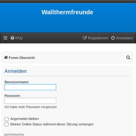
Wallthermfreunde
FAQ
Registrieren
Anmelden
S
Foren-Übersicht
u
Anmelden
c
h
Benutzername:
e
Passwort:
Ich habe mein Passwort vergessen
Angemeldet bleiben
Meinen Online-Status während dieser Sitzung verbergen