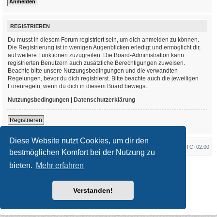
REGISTRIEREN
Du musst in diesem Forum registriert sein, um dich anmelden zu können.
Die Registrierung ist in wenigen Augenblicken erledigt und ermöglicht dir,
auf weitere Funktionen zuzugreifen. Die Board-Administration kann
registrierten Benutzern auch zusätzliche Berechtigungen zuweisen.
Beachte bitte unsere Nutzungsbedingungen und die verwandten
Regelungen, bevor du dich registrierst. Bitte beachte auch die jeweiligen
Forenregeln, wenn du dich in diesem Board bewegst.
Nutzungsbedingungen
|
Datenschutzerklärung
Registrieren
Diese Website nutzt Cookies, um dir den
Foren-Übersicht
Alle Zeiten sind
UTC+02:00
bestmöglichen Komfort bei der Nutzung zu
bieten.
Mehr erfahren
*
Original Author:
Brad Veryard
*
Updated to 3.3.x by
MannixMD
*
Style version: 3.4.3
Powered by
phpBB
® Forum Software © phpBB Limited
Verstanden!
Deutsche Übersetzung durch
phpBB.de
Datenschutz
|
Nutzungsbedingungen