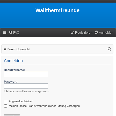
Wallthermfreunde
FAQ
Registrieren
Anmelden
S
Foren-Übersicht
u
Anmelden
c
h
Benutzername:
e
Passwort:
Ich habe mein Passwort vergessen
Angemeldet bleiben
Meinen Online-Status während dieser Sitzung verbergen