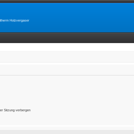
lltherm Holzvergaser
er Sitzung verbergen