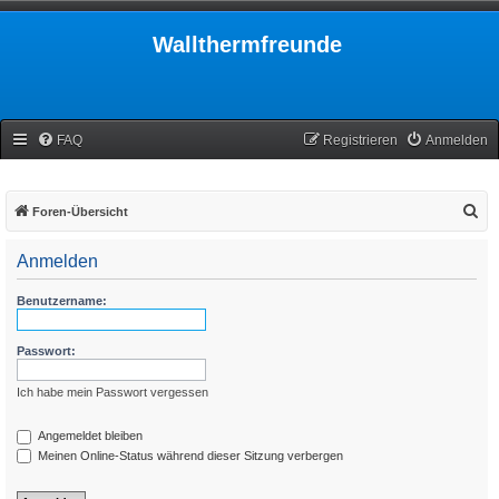
Wallthermfreunde
FAQ
Registrieren
Anmelden
S
Foren-Übersicht
u
Anmelden
c
h
Benutzername:
e
Passwort:
Ich habe mein Passwort vergessen
Angemeldet bleiben
Meinen Online-Status während dieser Sitzung verbergen