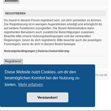
REGISTRIEREN
Du musst in diesem Forum registriert sein, um dich anmelden zu können.
Die Registrierung ist in wenigen Augenblicken erledigt und ermöglicht dir,
auf weitere Funktionen zuzugreifen. Die Board-Administration kann
registrierten Benutzern auch zusätzliche Berechtigungen zuweisen.
Beachte bitte unsere Nutzungsbedingungen und die verwandten
Regelungen, bevor du dich registrierst. Bitte beachte auch die jeweiligen
Forenregeln, wenn du dich in diesem Board bewegst.
Nutzungsbedingungen
|
Datenschutzerklärung
Registrieren
Diese Website nutzt Cookies, um dir den
Foren-Übersicht
Alle Zeiten sind
UTC+02:00
bestmöglichen Komfort bei der Nutzung zu
bieten.
Mehr erfahren
*
Original Author:
Brad Veryard
*
Updated to 3.3.x by
MannixMD
*
Style version: 3.4.3
Powered by
phpBB
® Forum Software © phpBB Limited
Verstanden!
Deutsche Übersetzung durch
phpBB.de
Datenschutz
|
Nutzungsbedingungen