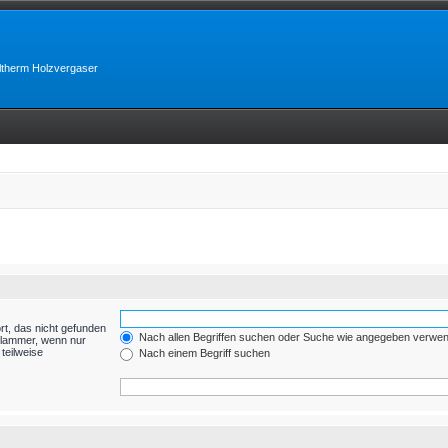
lltherm Holzvergaser
rt, das nicht gefunden
Nach allen Begriffen suchen oder Suche wie angegeben verwe
Klammer, wenn nur
teilweise
Nach einem Begriff suchen