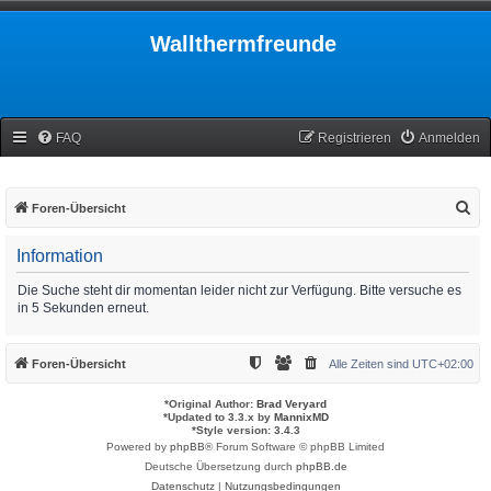
Wallthermfreunde
FAQ
Registrieren
Anmelden
S
Foren-Übersicht
u
Information
c
h
Die Suche steht dir momentan leider nicht zur Verfügung. Bitte versuche es
in 5 Sekunden erneut.
e
Foren-Übersicht
Alle Zeiten sind
UTC+02:00
*
Original Author:
Brad Veryard
*
Updated to 3.3.x by
MannixMD
*
Style version: 3.4.3
Powered by
phpBB
® Forum Software © phpBB Limited
Deutsche Übersetzung durch
phpBB.de
Datenschutz
|
Nutzungsbedingungen