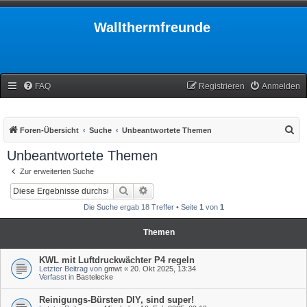
Wallthermfreunde
FAQ
Registrieren
Anmelden
S
Foren-Übersicht
Suche
Unbeantwortete Themen
u
Unbeantwortete Themen
c
Zur erweiterten Suche
h
Suche
Erweiterte Suche
e
Die Suche ergab 18 Treffer • Seite
1
von
1
Themen
KWL mit Luftdruckwächter P4 regeln
Letzter Beitrag von
gmwt
«
20. Okt 2025, 13:34
Verfasst in
Bastelecke
Reinigungs-Bürsten DIY, sind super!