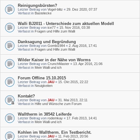
Reinigungsbürsten?
Letzter Beitrag von
Vogel-blitz
«
29. Dez 2020, 07:37
Verfasst in
Bastelecke
Walli BJ2011 - Unterschiede zum aktuellen Modell
Letzter Beitrag von
ice77
«
15. Nov 2016, 03:38
Verfasst in
Fragen und Hilfe zum Walli
Danksagung und Begründung
Letzter Beitrag von
Gombi1984
«
2. Aug 2016, 17:41
Verfasst in
Fragen und Hilfe zum Walli
Wilder Kaiser in der Nähe von Worms
Letzter Beitrag von
CrunchMaster
«
13. Apr 2016, 21:06
Verfasst in
Mein Walli und ich
Forum Offline 15.10.2015
Letzter Beitrag von
JAU
«
15. Okt 2015, 22:22
Verfasst in
Neuigkeiten
Kontakt?
Letzter Beitrag von
JAU
«
31. Mai 2013, 22:11
Verfasst in
Hilfe und Wünsche zum Forum
Walltherm in 38542 Leiferde
Letzter Beitrag von
rodemkay
«
17. Feb 2013, 14:41
Verfasst in
Mein Walli und ich
Kohlen im Walltherm. Ein Testbericht.
Letzter Beitrag von
JAU
«
11. Feb 2013, 20:56
Verfasst in
Fragen und Hilfe zum Walli