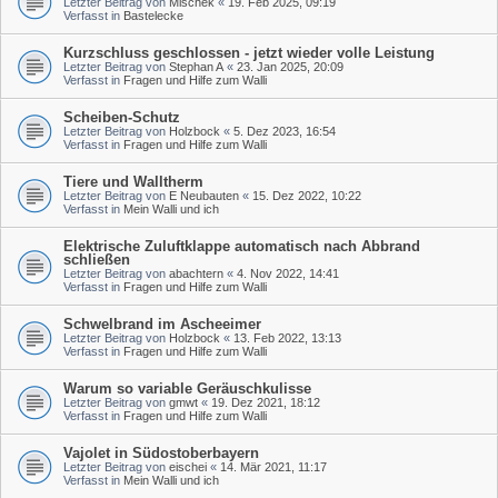
Letzter Beitrag von
Mischek
«
19. Feb 2025, 09:19
Verfasst in
Bastelecke
Kurzschluss geschlossen - jetzt wieder volle Leistung
Letzter Beitrag von
Stephan A
«
23. Jan 2025, 20:09
Verfasst in
Fragen und Hilfe zum Walli
Scheiben-Schutz
Letzter Beitrag von
Holzbock
«
5. Dez 2023, 16:54
Verfasst in
Fragen und Hilfe zum Walli
Tiere und Walltherm
Letzter Beitrag von
E Neubauten
«
15. Dez 2022, 10:22
Verfasst in
Mein Walli und ich
Elektrische Zuluftklappe automatisch nach Abbrand
schließen
Letzter Beitrag von
abachtern
«
4. Nov 2022, 14:41
Verfasst in
Fragen und Hilfe zum Walli
Schwelbrand im Ascheeimer
Letzter Beitrag von
Holzbock
«
13. Feb 2022, 13:13
Verfasst in
Fragen und Hilfe zum Walli
Warum so variable Geräuschkulisse
Letzter Beitrag von
gmwt
«
19. Dez 2021, 18:12
Verfasst in
Fragen und Hilfe zum Walli
Vajolet in Südostoberbayern
Letzter Beitrag von
eischei
«
14. Mär 2021, 11:17
Verfasst in
Mein Walli und ich