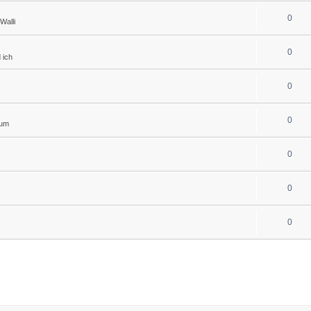
0
Walli
0
 ich
0
0
rum
0
0
0