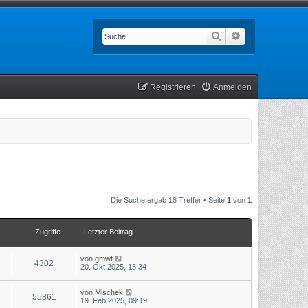
Suche
Erweiterte Such
Registrieren
Anmelden
Die Suche ergab 18 Treffer • Seite
1
von
1
Zugriffe
Letzter Beitrag
von
gmwt
4302
20. Okt 2025, 13:34
von
Mischek
55861
19. Feb 2025, 09:19