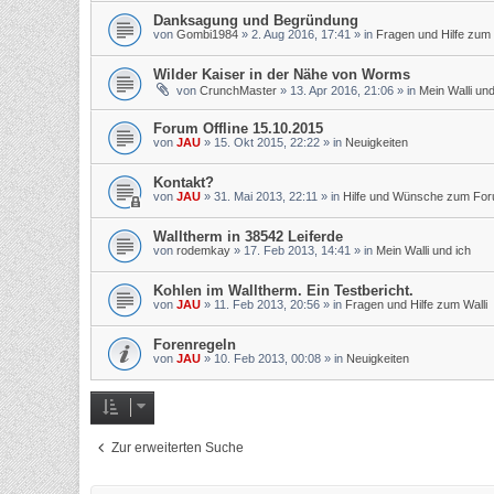
Danksagung und Begründung
von
Gombi1984
»
2. Aug 2016, 17:41
» in
Fragen und Hilfe zum 
Wilder Kaiser in der Nähe von Worms
von
CrunchMaster
»
13. Apr 2016, 21:06
» in
Mein Walli und
Forum Offline 15.10.2015
von
JAU
»
15. Okt 2015, 22:22
» in
Neuigkeiten
Kontakt?
von
JAU
»
31. Mai 2013, 22:11
» in
Hilfe und Wünsche zum Fo
Walltherm in 38542 Leiferde
von
rodemkay
»
17. Feb 2013, 14:41
» in
Mein Walli und ich
Kohlen im Walltherm. Ein Testbericht.
von
JAU
»
11. Feb 2013, 20:56
» in
Fragen und Hilfe zum Walli
Forenregeln
von
JAU
»
10. Feb 2013, 00:08
» in
Neuigkeiten
Zur erweiterten Suche