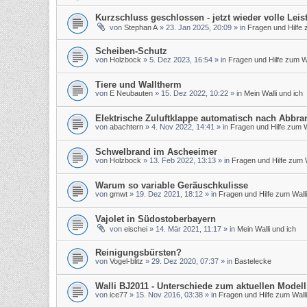
Kurzschluss geschlossen - jetzt wieder volle Leis
von
Stephan A
»
23. Jan 2025, 20:09
» in
Fragen und Hilfe 
Scheiben-Schutz
von
Holzbock
»
5. Dez 2023, 16:54
» in
Fragen und Hilfe zum Wa
Tiere und Walltherm
von
E Neubauten
»
15. Dez 2022, 10:22
» in
Mein Walli und ich
Elektrische Zuluftklappe automatisch nach Abbra
von
abachtern
»
4. Nov 2022, 14:41
» in
Fragen und Hilfe zum W
Schwelbrand im Ascheeimer
von
Holzbock
»
13. Feb 2022, 13:13
» in
Fragen und Hilfe zum W
Warum so variable Geräuschkulisse
von
gmwt
»
19. Dez 2021, 18:12
» in
Fragen und Hilfe zum Walli
Vajolet in Südostoberbayern
von
eischei
»
14. Mär 2021, 11:17
» in
Mein Walli und ich
Reinigungsbürsten?
von
Vogel-blitz
»
29. Dez 2020, 07:37
» in
Bastelecke
Walli BJ2011 - Unterschiede zum aktuellen Modell
von
ice77
»
15. Nov 2016, 03:38
» in
Fragen und Hilfe zum Walli