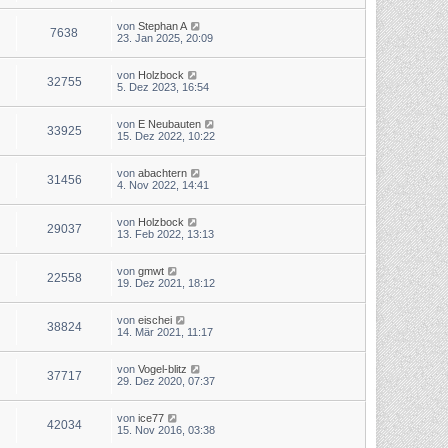
von
Stephan A
7638
23. Jan 2025, 20:09
von
Holzbock
32755
5. Dez 2023, 16:54
von
E Neubauten
33925
15. Dez 2022, 10:22
von
abachtern
31456
4. Nov 2022, 14:41
von
Holzbock
29037
13. Feb 2022, 13:13
von
gmwt
22558
19. Dez 2021, 18:12
von
eischei
38824
14. Mär 2021, 11:17
von
Vogel-blitz
37717
29. Dez 2020, 07:37
von
ice77
42034
15. Nov 2016, 03:38