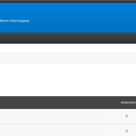
lltherm Holzvergaser
Antworten
0
0