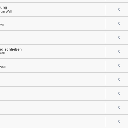
tung
0
zum Walli
0
lli
0
nd schließen
0
alli
0
alli
0
0
0
0