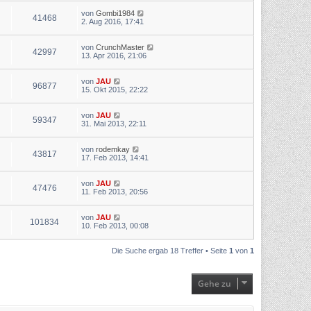
von
Gombi1984
41468
2. Aug 2016, 17:41
von
CrunchMaster
42997
13. Apr 2016, 21:06
von
JAU
96877
15. Okt 2015, 22:22
von
JAU
59347
31. Mai 2013, 22:11
von
rodemkay
43817
17. Feb 2013, 14:41
von
JAU
47476
11. Feb 2013, 20:56
von
JAU
101834
10. Feb 2013, 00:08
Die Suche ergab 18 Treffer • Seite
1
von
1
Gehe zu