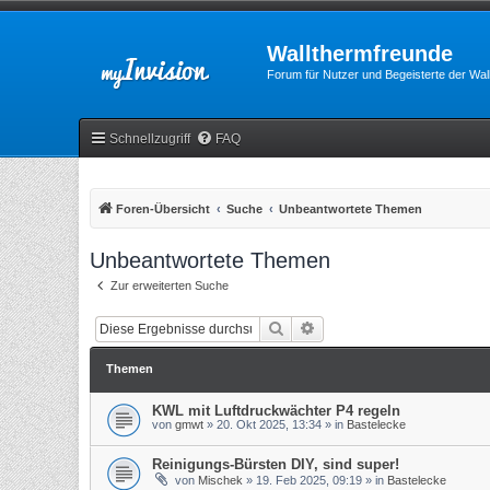
Wallthermfreunde
Forum für Nutzer und Begeisterte der Wa
Schnellzugriff
FAQ
Foren-Übersicht
Suche
Unbeantwortete Themen
Unbeantwortete Themen
Zur erweiterten Suche
Suche
Erweiterte Suche
Themen
KWL mit Luftdruckwächter P4 regeln
von
gmwt
»
20. Okt 2025, 13:34
» in
Bastelecke
Reinigungs-Bürsten DIY, sind super!
von
Mischek
»
19. Feb 2025, 09:19
» in
Bastelecke