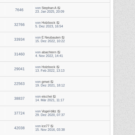
von
Stephan A
7646
23. Jan 2025, 20:09
von
Holzbock
32766
5. Dez 2023, 16:54
von
E Neubauten
33934
15. Dez 2022, 10:22
von
abachtern
31460
4. Nov 2022, 14:41
von
Holzbock
29041
13. Feb 2022, 13:13
von
gmwt
22563
19. Dez 2021, 18:12
von
eischei
38837
14. Mär 2021, 11:17
von
Vogel-blitz
37724
29. Dez 2020, 07:37
von
ice77
42038
15. Nov 2016, 03:38