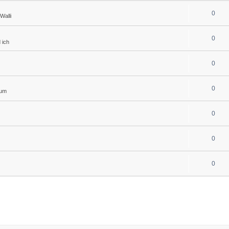
0
Walli
0
 ich
0
0
rum
0
0
0