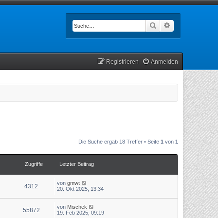
Suche
Erweiterte Such
Registrieren
Anmelden
Die Suche ergab 18 Treffer • Seite
1
von
1
Zugriffe
Letzter Beitrag
von
gmwt
4312
20. Okt 2025, 13:34
von
Mischek
55872
19. Feb 2025, 09:19