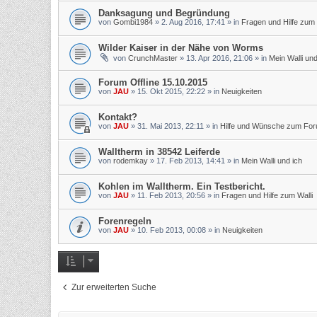
Danksagung und Begründung
von
Gombi1984
»
2. Aug 2016, 17:41
» in
Fragen und Hilfe zum 
Wilder Kaiser in der Nähe von Worms
von
CrunchMaster
»
13. Apr 2016, 21:06
» in
Mein Walli und
Forum Offline 15.10.2015
von
JAU
»
15. Okt 2015, 22:22
» in
Neuigkeiten
Kontakt?
von
JAU
»
31. Mai 2013, 22:11
» in
Hilfe und Wünsche zum Fo
Walltherm in 38542 Leiferde
von
rodemkay
»
17. Feb 2013, 14:41
» in
Mein Walli und ich
Kohlen im Walltherm. Ein Testbericht.
von
JAU
»
11. Feb 2013, 20:56
» in
Fragen und Hilfe zum Walli
Forenregeln
von
JAU
»
10. Feb 2013, 00:08
» in
Neuigkeiten
Zur erweiterten Suche