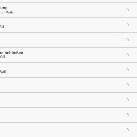
tung
0
zum Walli
0
lli
0
nd schließen
0
alli
0
alli
0
0
0
0