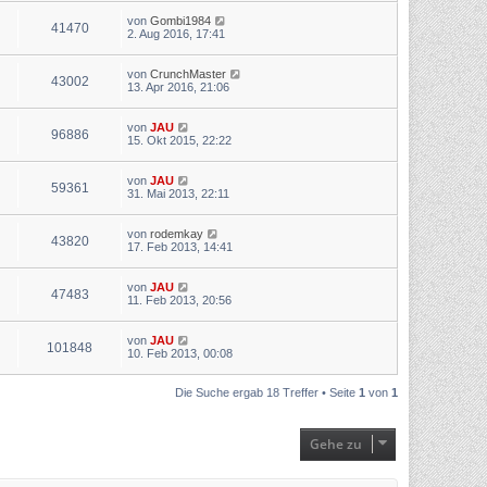
von
Gombi1984
41470
2. Aug 2016, 17:41
von
CrunchMaster
43002
13. Apr 2016, 21:06
von
JAU
96886
15. Okt 2015, 22:22
von
JAU
59361
31. Mai 2013, 22:11
von
rodemkay
43820
17. Feb 2013, 14:41
von
JAU
47483
11. Feb 2013, 20:56
von
JAU
101848
10. Feb 2013, 00:08
Die Suche ergab 18 Treffer • Seite
1
von
1
Gehe zu