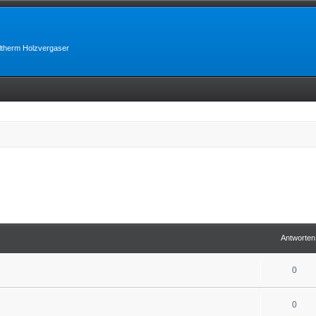
lltherm Holzvergaser
Antworten
0
0