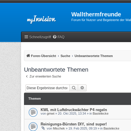
Wallthermfreunde
Forum für Nutzer und Begeisterte der Wa
Schnellzugriff
FAQ
Foren-Übersicht
Suche
Unbeantwortete Themen
Unbeantwortete Themen
Zur erweiterten Suche
Suche
Erweiterte Suche
Themen
KWL mit Luftdruckwächter P4 regeln
von
gmwt
»
20. Okt 2025, 13:34
» in
Bastelecke
Reinigungs-Bürsten DIY, sind super!
von
Mischek
»
19. Feb 2025, 09:19
» in
Bastelecke