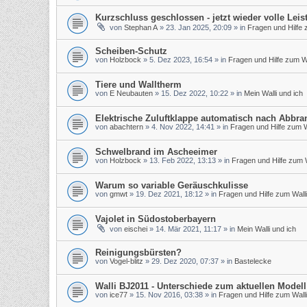
Kurzschluss geschlossen - jetzt wieder volle Leis
von
Stephan A
»
23. Jan 2025, 20:09
» in
Fragen und Hilfe 
Scheiben-Schutz
von
Holzbock
»
5. Dez 2023, 16:54
» in
Fragen und Hilfe zum Wa
Tiere und Walltherm
von
E Neubauten
»
15. Dez 2022, 10:22
» in
Mein Walli und ich
Elektrische Zuluftklappe automatisch nach Abbra
von
abachtern
»
4. Nov 2022, 14:41
» in
Fragen und Hilfe zum W
Schwelbrand im Ascheeimer
von
Holzbock
»
13. Feb 2022, 13:13
» in
Fragen und Hilfe zum W
Warum so variable Geräuschkulisse
von
gmwt
»
19. Dez 2021, 18:12
» in
Fragen und Hilfe zum Walli
Vajolet in Südostoberbayern
von
eischei
»
14. Mär 2021, 11:17
» in
Mein Walli und ich
Reinigungsbürsten?
von
Vogel-blitz
»
29. Dez 2020, 07:37
» in
Bastelecke
Walli BJ2011 - Unterschiede zum aktuellen Modell
von
ice77
»
15. Nov 2016, 03:38
» in
Fragen und Hilfe zum Walli