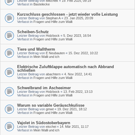
Letzter Beitrag von
Mischek
«
19. Feb 2025, 09:19
Verfasst in
Bastelecke
Kurzschluss geschlossen - jetzt wieder volle Leistung
Letzter Beitrag von
Stephan A
«
23. Jan 2025, 20:09
Verfasst in
Fragen und Hilfe zum Walli
Scheiben-Schutz
Letzter Beitrag von
Holzbock
«
5. Dez 2023, 16:54
Verfasst in
Fragen und Hilfe zum Walli
Tiere und Walltherm
Letzter Beitrag von
E Neubauten
«
15. Dez 2022, 10:22
Verfasst in
Mein Walli und ich
Elektrische Zuluftklappe automatisch nach Abbrand
schließen
Letzter Beitrag von
abachtern
«
4. Nov 2022, 14:41
Verfasst in
Fragen und Hilfe zum Walli
Schwelbrand im Ascheeimer
Letzter Beitrag von
Holzbock
«
13. Feb 2022, 13:13
Verfasst in
Fragen und Hilfe zum Walli
Warum so variable Geräuschkulisse
Letzter Beitrag von
gmwt
«
19. Dez 2021, 18:12
Verfasst in
Fragen und Hilfe zum Walli
Vajolet in Südostoberbayern
Letzter Beitrag von
eischei
«
14. Mär 2021, 11:17
Verfasst in
Mein Walli und ich