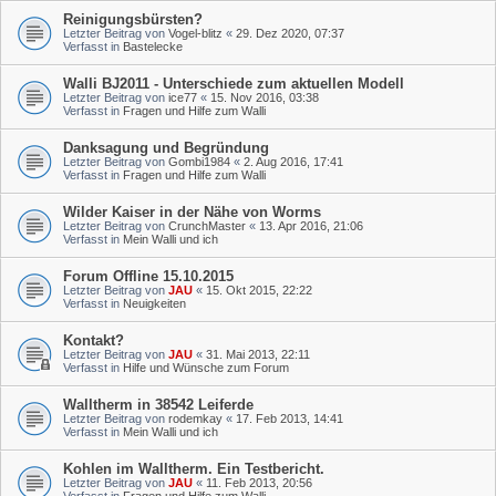
Reinigungsbürsten?
Letzter Beitrag von
Vogel-blitz
«
29. Dez 2020, 07:37
Verfasst in
Bastelecke
Walli BJ2011 - Unterschiede zum aktuellen Modell
Letzter Beitrag von
ice77
«
15. Nov 2016, 03:38
Verfasst in
Fragen und Hilfe zum Walli
Danksagung und Begründung
Letzter Beitrag von
Gombi1984
«
2. Aug 2016, 17:41
Verfasst in
Fragen und Hilfe zum Walli
Wilder Kaiser in der Nähe von Worms
Letzter Beitrag von
CrunchMaster
«
13. Apr 2016, 21:06
Verfasst in
Mein Walli und ich
Forum Offline 15.10.2015
Letzter Beitrag von
JAU
«
15. Okt 2015, 22:22
Verfasst in
Neuigkeiten
Kontakt?
Letzter Beitrag von
JAU
«
31. Mai 2013, 22:11
Verfasst in
Hilfe und Wünsche zum Forum
Walltherm in 38542 Leiferde
Letzter Beitrag von
rodemkay
«
17. Feb 2013, 14:41
Verfasst in
Mein Walli und ich
Kohlen im Walltherm. Ein Testbericht.
Letzter Beitrag von
JAU
«
11. Feb 2013, 20:56
Verfasst in
Fragen und Hilfe zum Walli