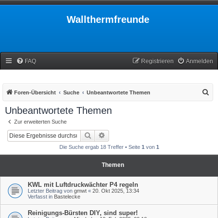
Wallthermfreunde
FAQ
Registrieren
Anmelden
S
Foren-Übersicht
Suche
Unbeantwortete Themen
u
Unbeantwortete Themen
c
Zur erweiterten Suche
h
Suche
Erweiterte Suche
e
Die Suche ergab 18 Treffer • Seite
1
von
1
Themen
KWL mit Luftdruckwächter P4 regeln
Letzter Beitrag von
gmwt
«
20. Okt 2025, 13:34
Verfasst in
Bastelecke
Reinigungs-Bürsten DIY, sind super!