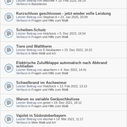
Letzter Beitrag von
Mischek
«
19. Feb 2025, 09:19
Verfasst in
Bastelecke
Kurzschluss geschlossen - jetzt wieder volle Leistung
Letzter Beitrag von
Stephan A
«
23. Jan 2025, 20:09
Verfasst in
Fragen und Hilfe zum Walli
Scheiben-Schutz
Letzter Beitrag von
Holzbock
«
5. Dez 2023, 16:54
Verfasst in
Fragen und Hilfe zum Walli
Tiere und Walltherm
Letzter Beitrag von
E Neubauten
«
15. Dez 2022, 10:22
Verfasst in
Mein Walli und ich
Elektrische Zuluftklappe automatisch nach Abbrand
schließen
Letzter Beitrag von
abachtern
«
4. Nov 2022, 14:41
Verfasst in
Fragen und Hilfe zum Walli
Schwelbrand im Ascheeimer
Letzter Beitrag von
Holzbock
«
13. Feb 2022, 13:13
Verfasst in
Fragen und Hilfe zum Walli
Warum so variable Geräuschkulisse
Letzter Beitrag von
gmwt
«
19. Dez 2021, 18:12
Verfasst in
Fragen und Hilfe zum Walli
Vajolet in Südostoberbayern
Letzter Beitrag von
eischei
«
14. Mär 2021, 11:17
Verfasst in
Mein Walli und ich