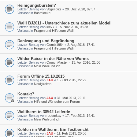
Reinigungsbürsten?
Letzter Beitrag von
Vogel-blitz
«
29. Dez 2020, 07:37
Verfasst in
Bastelecke
Walli BJ2011 - Unterschiede zum aktuellen Modell
Letzter Beitrag von
ice77
«
15. Nov 2016, 03:38
Verfasst in
Fragen und Hilfe zum Walli
Danksagung und Begründung
Letzter Beitrag von
Gombi1984
«
2. Aug 2016, 17:41
Verfasst in
Fragen und Hilfe zum Walli
Wilder Kaiser in der Nähe von Worms
Letzter Beitrag von
CrunchMaster
«
13. Apr 2016, 21:06
Verfasst in
Mein Walli und ich
Forum Offline 15.10.2015
Letzter Beitrag von
JAU
«
15. Okt 2015, 22:22
Verfasst in
Neuigkeiten
Kontakt?
Letzter Beitrag von
JAU
«
31. Mai 2013, 22:11
Verfasst in
Hilfe und Wünsche zum Forum
Walltherm in 38542 Leiferde
Letzter Beitrag von
rodemkay
«
17. Feb 2013, 14:41
Verfasst in
Mein Walli und ich
Kohlen im Walltherm. Ein Testbericht.
Letzter Beitrag von
JAU
«
11. Feb 2013, 20:56
Verfasst in
Fragen und Hilfe zum Walli