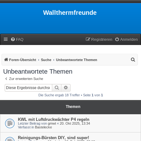
Wallthermfreunde
FAQ
Registrieren
Anmelden
S
Foren-Übersicht
Suche
Unbeantwortete Themen
u
Unbeantwortete Themen
c
Zur erweiterten Suche
h
Suche
Erweiterte Suche
e
Die Suche ergab 18 Treffer • Seite
1
von
1
Themen
KWL mit Luftdruckwächter P4 regeln
Letzter Beitrag von
gmwt
«
20. Okt 2025, 13:34
Verfasst in
Bastelecke
Reinigungs-Bürsten DIY, sind super!