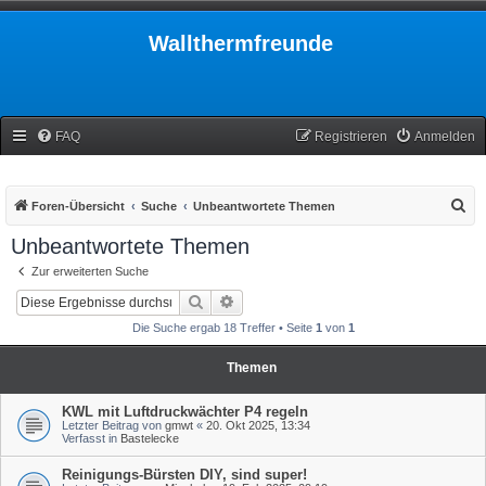
Wallthermfreunde
FAQ
Registrieren
Anmelden
S
Foren-Übersicht
Suche
Unbeantwortete Themen
u
Unbeantwortete Themen
c
Zur erweiterten Suche
h
Suche
Erweiterte Suche
e
Die Suche ergab 18 Treffer • Seite
1
von
1
Themen
KWL mit Luftdruckwächter P4 regeln
Letzter Beitrag von
gmwt
«
20. Okt 2025, 13:34
Verfasst in
Bastelecke
Reinigungs-Bürsten DIY, sind super!