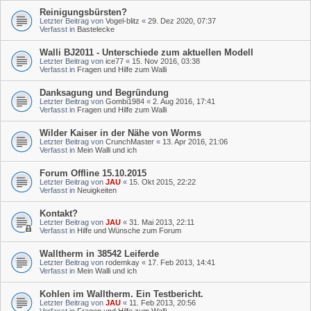
Reinigungsbürsten?
Letzter Beitrag von
Vogel-blitz
«
29. Dez 2020, 07:37
Verfasst in
Bastelecke
Walli BJ2011 - Unterschiede zum aktuellen Modell
Letzter Beitrag von
ice77
«
15. Nov 2016, 03:38
Verfasst in
Fragen und Hilfe zum Walli
Danksagung und Begründung
Letzter Beitrag von
Gombi1984
«
2. Aug 2016, 17:41
Verfasst in
Fragen und Hilfe zum Walli
Wilder Kaiser in der Nähe von Worms
Letzter Beitrag von
CrunchMaster
«
13. Apr 2016, 21:06
Verfasst in
Mein Walli und ich
Forum Offline 15.10.2015
Letzter Beitrag von
JAU
«
15. Okt 2015, 22:22
Verfasst in
Neuigkeiten
Kontakt?
Letzter Beitrag von
JAU
«
31. Mai 2013, 22:11
Verfasst in
Hilfe und Wünsche zum Forum
Walltherm in 38542 Leiferde
Letzter Beitrag von
rodemkay
«
17. Feb 2013, 14:41
Verfasst in
Mein Walli und ich
Kohlen im Walltherm. Ein Testbericht.
Letzter Beitrag von
JAU
«
11. Feb 2013, 20:56
Verfasst in
Fragen und Hilfe zum Walli