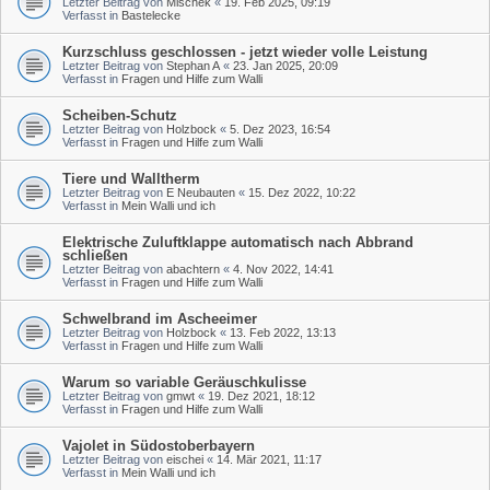
Letzter Beitrag von
Mischek
«
19. Feb 2025, 09:19
Verfasst in
Bastelecke
Kurzschluss geschlossen - jetzt wieder volle Leistung
Letzter Beitrag von
Stephan A
«
23. Jan 2025, 20:09
Verfasst in
Fragen und Hilfe zum Walli
Scheiben-Schutz
Letzter Beitrag von
Holzbock
«
5. Dez 2023, 16:54
Verfasst in
Fragen und Hilfe zum Walli
Tiere und Walltherm
Letzter Beitrag von
E Neubauten
«
15. Dez 2022, 10:22
Verfasst in
Mein Walli und ich
Elektrische Zuluftklappe automatisch nach Abbrand
schließen
Letzter Beitrag von
abachtern
«
4. Nov 2022, 14:41
Verfasst in
Fragen und Hilfe zum Walli
Schwelbrand im Ascheeimer
Letzter Beitrag von
Holzbock
«
13. Feb 2022, 13:13
Verfasst in
Fragen und Hilfe zum Walli
Warum so variable Geräuschkulisse
Letzter Beitrag von
gmwt
«
19. Dez 2021, 18:12
Verfasst in
Fragen und Hilfe zum Walli
Vajolet in Südostoberbayern
Letzter Beitrag von
eischei
«
14. Mär 2021, 11:17
Verfasst in
Mein Walli und ich