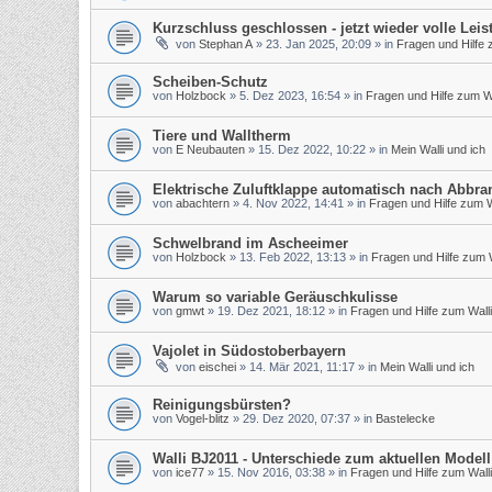
Kurzschluss geschlossen - jetzt wieder volle Leis
von
Stephan A
»
23. Jan 2025, 20:09
» in
Fragen und Hilfe 
Scheiben-Schutz
von
Holzbock
»
5. Dez 2023, 16:54
» in
Fragen und Hilfe zum Wa
Tiere und Walltherm
von
E Neubauten
»
15. Dez 2022, 10:22
» in
Mein Walli und ich
Elektrische Zuluftklappe automatisch nach Abbra
von
abachtern
»
4. Nov 2022, 14:41
» in
Fragen und Hilfe zum W
Schwelbrand im Ascheeimer
von
Holzbock
»
13. Feb 2022, 13:13
» in
Fragen und Hilfe zum W
Warum so variable Geräuschkulisse
von
gmwt
»
19. Dez 2021, 18:12
» in
Fragen und Hilfe zum Walli
Vajolet in Südostoberbayern
von
eischei
»
14. Mär 2021, 11:17
» in
Mein Walli und ich
Reinigungsbürsten?
von
Vogel-blitz
»
29. Dez 2020, 07:37
» in
Bastelecke
Walli BJ2011 - Unterschiede zum aktuellen Modell
von
ice77
»
15. Nov 2016, 03:38
» in
Fragen und Hilfe zum Walli