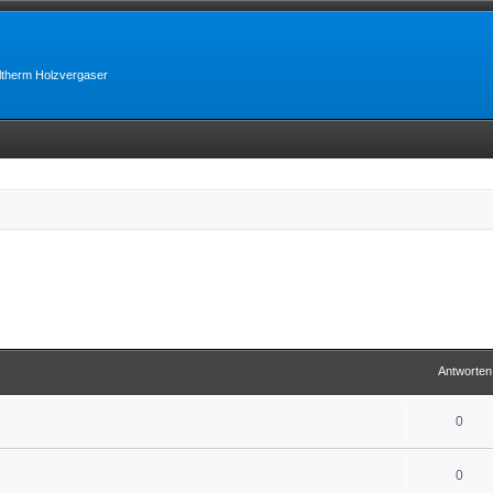
lltherm Holzvergaser
Antworten
0
0