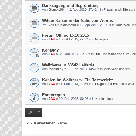
Danksagung und Begründung
von
Gombi1984
»
2. Aug 2016, 17:41
» in
Fragen und Hilfe zum 
Wilder Kaiser in der Nähe von Worms
von
CrunchMaster
»
13. Apr 2016, 21:06
» in
Mein Walli und
Forum Offline 15.10.2015
von
JAU
»
15. Okt 2015, 22:22
» in
Neuigkeiten
Kontakt?
von
JAU
»
31. Mai 2013, 22:11
» in
Hilfe und Wünsche zum Fo
Walltherm in 38542 Leiferde
von
rodemkay
»
17. Feb 2013, 14:41
» in
Mein Walli und ich
Kohlen im Walltherm. Ein Testbericht.
von
JAU
»
11. Feb 2013, 20:56
» in
Fragen und Hilfe zum Walli
Forenregeln
von
JAU
»
10. Feb 2013, 00:08
» in
Neuigkeiten
Zur erweiterten Suche