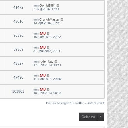
von
Gombi1984
41472
2. Aug 2016, 17:41
von
CrunchMaster
43010
13. Apr 2016, 21:06
von
JAU
96896
15. Okt 2015, 22:22
von
JAU
59369
31. Mai 2013, 22:11
von
rodemkay
43827
17. Feb 2013, 14:41
von
JAU
47490
11. Feb 2013, 20:56
von
JAU
101861
10. Feb 2013, 00:08
Die Suche ergab 18 Treffer • Seite
1
von
1
Gehe zu