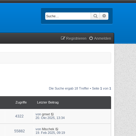
Suche
Erweiterte Such
Registrieren
Anmelden
Die Suche ergab 18 Treffer • Seite
1
von
1
Zugriffe
Letzter Beitrag
von
gmwt
4322
20. Okt 2025, 13:34
von
Mischek
55882
19. Feb 2025, 09:19