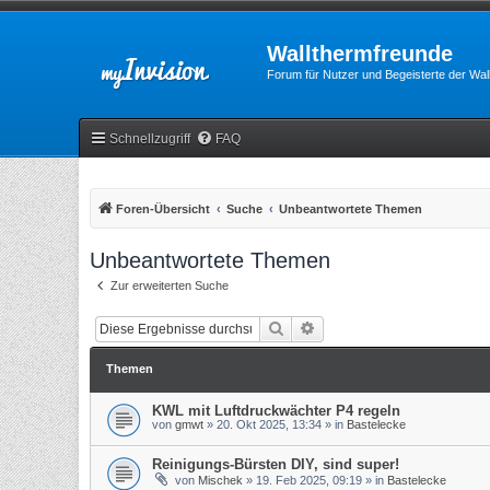
Wallthermfreunde
Forum für Nutzer und Begeisterte der Wa
Schnellzugriff
FAQ
Foren-Übersicht
Suche
Unbeantwortete Themen
Unbeantwortete Themen
Zur erweiterten Suche
Suche
Erweiterte Suche
Themen
KWL mit Luftdruckwächter P4 regeln
von
gmwt
»
20. Okt 2025, 13:34
» in
Bastelecke
Reinigungs-Bürsten DIY, sind super!
von
Mischek
»
19. Feb 2025, 09:19
» in
Bastelecke