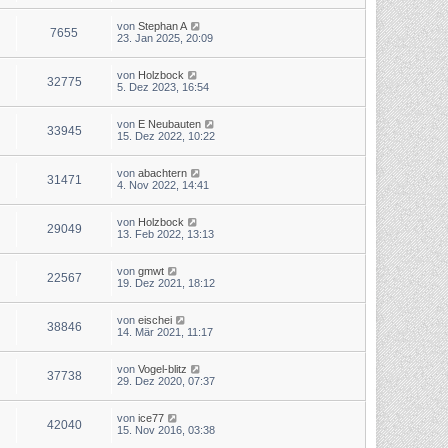
von
Stephan A
7655
23. Jan 2025, 20:09
von
Holzbock
32775
5. Dez 2023, 16:54
von
E Neubauten
33945
15. Dez 2022, 10:22
von
abachtern
31471
4. Nov 2022, 14:41
von
Holzbock
29049
13. Feb 2022, 13:13
von
gmwt
22567
19. Dez 2021, 18:12
von
eischei
38846
14. Mär 2021, 11:17
von
Vogel-blitz
37738
29. Dez 2020, 07:37
von
ice77
42040
15. Nov 2016, 03:38