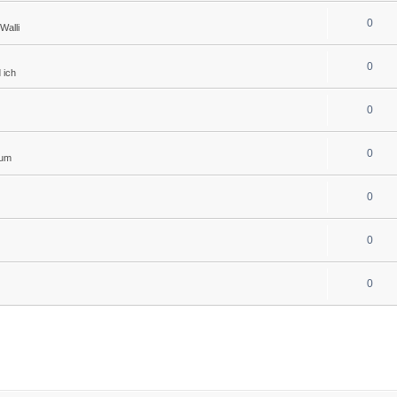
0
Walli
0
 ich
0
0
rum
0
0
0