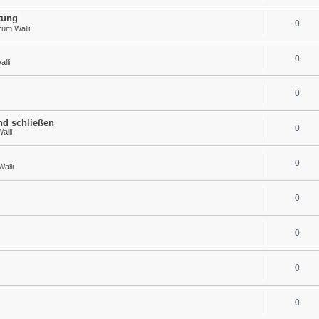
tung
0
zum Walli
0
lli
0
nd schließen
0
alli
0
alli
0
0
0
0