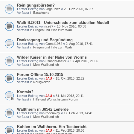
Reinigungsbürsten?
Letzter Beitrag von
Vogel-blitz
«
29. Dez 2020, 07:37
Verfasst in
Bastelecke
Walli BJ2011 - Unterschiede zum aktuellen Modell
Letzter Beitrag von
ice77
«
15. Nov 2016, 03:38
Verfasst in
Fragen und Hilfe zum Walli
Danksagung und Begründung
Letzter Beitrag von
Gombi1984
«
2. Aug 2016, 17:41
Verfasst in
Fragen und Hilfe zum Walli
Wilder Kaiser in der Nähe von Worms
Letzter Beitrag von
CrunchMaster
«
13. Apr 2016, 21:06
Verfasst in
Mein Walli und ich
Forum Offline 15.10.2015
Letzter Beitrag von
JAU
«
15. Okt 2015, 22:22
Verfasst in
Neuigkeiten
Kontakt?
Letzter Beitrag von
JAU
«
31. Mai 2013, 22:11
Verfasst in
Hilfe und Wünsche zum Forum
Walltherm in 38542 Leiferde
Letzter Beitrag von
rodemkay
«
17. Feb 2013, 14:41
Verfasst in
Mein Walli und ich
Kohlen im Walltherm. Ein Testbericht.
Letzter Beitrag von
JAU
«
11. Feb 2013, 20:56
Verfasst in
Fragen und Hilfe zum Walli