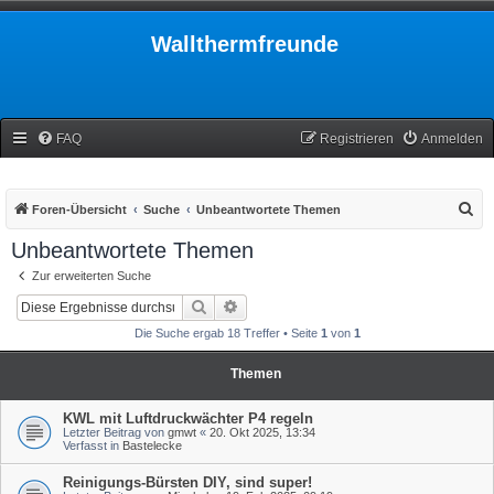
Wallthermfreunde
FAQ
Registrieren
Anmelden
S
Foren-Übersicht
Suche
Unbeantwortete Themen
u
Unbeantwortete Themen
c
Zur erweiterten Suche
h
Suche
Erweiterte Suche
e
Die Suche ergab 18 Treffer • Seite
1
von
1
Themen
KWL mit Luftdruckwächter P4 regeln
Letzter Beitrag von
gmwt
«
20. Okt 2025, 13:34
Verfasst in
Bastelecke
Reinigungs-Bürsten DIY, sind super!