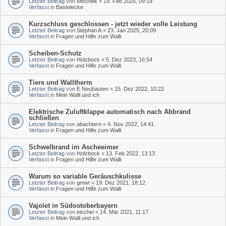
Letzter Beitrag von
Mischek
«
19. Feb 2025, 09:19
Verfasst in
Bastelecke
Kurzschluss geschlossen - jetzt wieder volle Leistung
Letzter Beitrag von
Stephan A
«
23. Jan 2025, 20:09
Verfasst in
Fragen und Hilfe zum Walli
Scheiben-Schutz
Letzter Beitrag von
Holzbock
«
5. Dez 2023, 16:54
Verfasst in
Fragen und Hilfe zum Walli
Tiere und Walltherm
Letzter Beitrag von
E Neubauten
«
15. Dez 2022, 10:22
Verfasst in
Mein Walli und ich
Elektrische Zuluftklappe automatisch nach Abbrand
schließen
Letzter Beitrag von
abachtern
«
4. Nov 2022, 14:41
Verfasst in
Fragen und Hilfe zum Walli
Schwelbrand im Ascheeimer
Letzter Beitrag von
Holzbock
«
13. Feb 2022, 13:13
Verfasst in
Fragen und Hilfe zum Walli
Warum so variable Geräuschkulisse
Letzter Beitrag von
gmwt
«
19. Dez 2021, 18:12
Verfasst in
Fragen und Hilfe zum Walli
Vajolet in Südostoberbayern
Letzter Beitrag von
eischei
«
14. Mär 2021, 11:17
Verfasst in
Mein Walli und ich