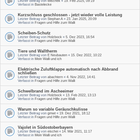
Letzter Beitrag von
Mischek
«
19. Feb 2025, 09:19
Verfasst in
Bastelecke
Kurzschluss geschlossen - jetzt wieder volle Leistung
Letzter Beitrag von
Stephan A
«
23. Jan 2025, 20:09
Verfasst in
Fragen und Hilfe zum Walli
Scheiben-Schutz
Letzter Beitrag von
Holzbock
«
5. Dez 2023, 16:54
Verfasst in
Fragen und Hilfe zum Walli
Tiere und Walltherm
Letzter Beitrag von
E Neubauten
«
15. Dez 2022, 10:22
Verfasst in
Mein Walli und ich
Elektrische Zuluftklappe automatisch nach Abbrand
schließen
Letzter Beitrag von
abachtern
«
4. Nov 2022, 14:41
Verfasst in
Fragen und Hilfe zum Walli
Schwelbrand im Ascheeimer
Letzter Beitrag von
Holzbock
«
13. Feb 2022, 13:13
Verfasst in
Fragen und Hilfe zum Walli
Warum so variable Geräuschkulisse
Letzter Beitrag von
gmwt
«
19. Dez 2021, 18:12
Verfasst in
Fragen und Hilfe zum Walli
Vajolet in Südostoberbayern
Letzter Beitrag von
eischei
«
14. Mär 2021, 11:17
Verfasst in
Mein Walli und ich