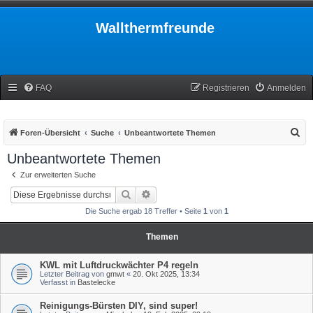
Wallthermfreunde
FAQ
Registrieren
Anmelden
S
Foren-Übersicht
Suche
Unbeantwortete Themen
u
Unbeantwortete Themen
c
Zur erweiterten Suche
h
Suche
Erweiterte Suche
e
Die Suche ergab 18 Treffer • Seite
1
von
1
Themen
KWL mit Luftdruckwächter P4 regeln
Letzter Beitrag von
gmwt
«
20. Okt 2025, 13:34
Verfasst in
Bastelecke
Reinigungs-Bürsten DIY, sind super!