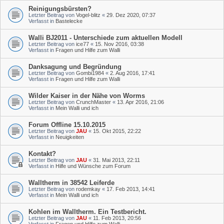
Reinigungsbürsten?
Letzter Beitrag von
Vogel-blitz
«
29. Dez 2020, 07:37
Verfasst in
Bastelecke
Walli BJ2011 - Unterschiede zum aktuellen Modell
Letzter Beitrag von
ice77
«
15. Nov 2016, 03:38
Verfasst in
Fragen und Hilfe zum Walli
Danksagung und Begründung
Letzter Beitrag von
Gombi1984
«
2. Aug 2016, 17:41
Verfasst in
Fragen und Hilfe zum Walli
Wilder Kaiser in der Nähe von Worms
Letzter Beitrag von
CrunchMaster
«
13. Apr 2016, 21:06
Verfasst in
Mein Walli und ich
Forum Offline 15.10.2015
Letzter Beitrag von
JAU
«
15. Okt 2015, 22:22
Verfasst in
Neuigkeiten
Kontakt?
Letzter Beitrag von
JAU
«
31. Mai 2013, 22:11
Verfasst in
Hilfe und Wünsche zum Forum
Walltherm in 38542 Leiferde
Letzter Beitrag von
rodemkay
«
17. Feb 2013, 14:41
Verfasst in
Mein Walli und ich
Kohlen im Walltherm. Ein Testbericht.
Letzter Beitrag von
JAU
«
11. Feb 2013, 20:56
Verfasst in
Fragen und Hilfe zum Walli