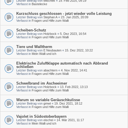
Letzter Beitrag von
Mischek
«
19. Feb 2025, 09:19
Verfasst in
Bastelecke
Kurzschluss geschlossen - jetzt wieder volle Leistung
Letzter Beitrag von
Stephan A
«
23. Jan 2025, 20:09
Verfasst in
Fragen und Hilfe zum Walli
Scheiben-Schutz
Letzter Beitrag von
Holzbock
«
5. Dez 2023, 16:54
Verfasst in
Fragen und Hilfe zum Walli
Tiere und Walltherm
Letzter Beitrag von
E Neubauten
«
15. Dez 2022, 10:22
Verfasst in
Mein Walli und ich
Elektrische Zuluftklappe automatisch nach Abbrand
schließen
Letzter Beitrag von
abachtern
«
4. Nov 2022, 14:41
Verfasst in
Fragen und Hilfe zum Walli
Schwelbrand im Ascheeimer
Letzter Beitrag von
Holzbock
«
13. Feb 2022, 13:13
Verfasst in
Fragen und Hilfe zum Walli
Warum so variable Geräuschkulisse
Letzter Beitrag von
gmwt
«
19. Dez 2021, 18:12
Verfasst in
Fragen und Hilfe zum Walli
Vajolet in Südostoberbayern
Letzter Beitrag von
eischei
«
14. Mär 2021, 11:17
Verfasst in
Mein Walli und ich