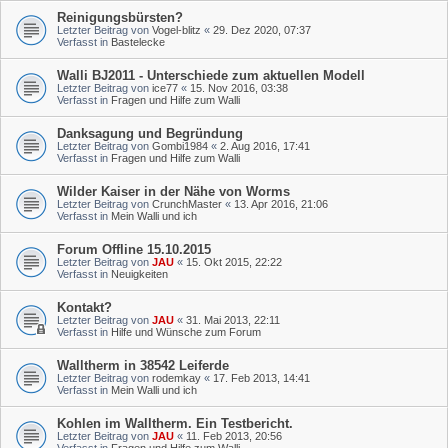
Reinigungsbürsten?
Letzter Beitrag von
Vogel-blitz
«
29. Dez 2020, 07:37
Verfasst in
Bastelecke
Walli BJ2011 - Unterschiede zum aktuellen Modell
Letzter Beitrag von
ice77
«
15. Nov 2016, 03:38
Verfasst in
Fragen und Hilfe zum Walli
Danksagung und Begründung
Letzter Beitrag von
Gombi1984
«
2. Aug 2016, 17:41
Verfasst in
Fragen und Hilfe zum Walli
Wilder Kaiser in der Nähe von Worms
Letzter Beitrag von
CrunchMaster
«
13. Apr 2016, 21:06
Verfasst in
Mein Walli und ich
Forum Offline 15.10.2015
Letzter Beitrag von
JAU
«
15. Okt 2015, 22:22
Verfasst in
Neuigkeiten
Kontakt?
Letzter Beitrag von
JAU
«
31. Mai 2013, 22:11
Verfasst in
Hilfe und Wünsche zum Forum
Walltherm in 38542 Leiferde
Letzter Beitrag von
rodemkay
«
17. Feb 2013, 14:41
Verfasst in
Mein Walli und ich
Kohlen im Walltherm. Ein Testbericht.
Letzter Beitrag von
JAU
«
11. Feb 2013, 20:56
Verfasst in
Fragen und Hilfe zum Walli