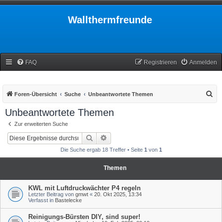
Wallthermfreunde
FAQ
Registrieren
Anmelden
S
Foren-Übersicht
Suche
Unbeantwortete Themen
u
Unbeantwortete Themen
c
Zur erweiterten Suche
h
Suche
Erweiterte Suche
e
Die Suche ergab 18 Treffer • Seite
1
von
1
Themen
KWL mit Luftdruckwächter P4 regeln
Letzter Beitrag von
gmwt
«
20. Okt 2025, 13:34
Verfasst in
Bastelecke
Reinigungs-Bürsten DIY, sind super!