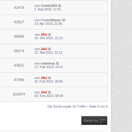
von
Gombi1984
41474
2. Aug 2016, 17:41
von
CrunchMaster
43017
13. Apr 2016, 21:06
von
JAU
96906
15. Okt 2015, 22:22
von
JAU
59374
31. Mai 2013, 22:11
von
rodemkay
43831
17. Feb 2013, 14:41
von
JAU
47494
11. Feb 2013, 20:56
von
JAU
101874
10. Feb 2013, 00:08
Die Suche ergab 18 Treffer • Seite
1
von
1
Gehe zu