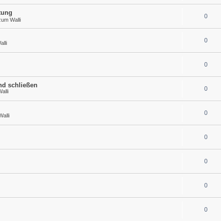
tung
0
zum Walli
0
lli
0
nd schließen
0
alli
0
alli
0
0
0
0