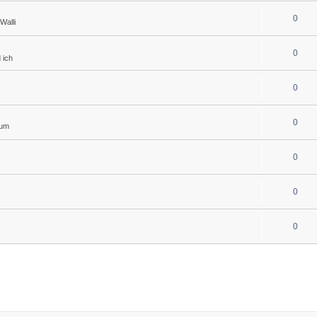
0
Walli
0
 ich
0
0
rum
0
0
0