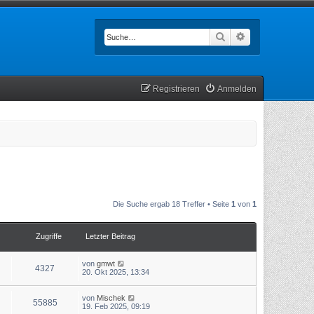
Suche
Erweiterte Such
Registrieren
Anmelden
Die Suche ergab 18 Treffer • Seite
1
von
1
Zugriffe
Letzter Beitrag
von
gmwt
4327
20. Okt 2025, 13:34
von
Mischek
55885
19. Feb 2025, 09:19