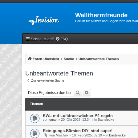
Wallthermfreunde
Forum für Nutzer und Begeisterte der Wa
Schnellzugriff
FAQ
Foren-Übersicht
Suche
Unbeantwortete Themen
Unbeantwortete Themen
Zur erweiterten Suche
Suche
Erweiterte Suche
Themen
KWL mit Luftdruckwächter P4 regeln
von
gmwt
»
20. Okt 2025, 13:34
» in
Bastelecke
Reinigungs-Bürsten DIY, sind super!
von
Mischek
»
19. Feb 2025, 09:19
» in
Bastelecke