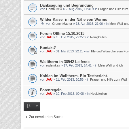
Danksagung und Begründung
von
Gombi1984
»
2. Aug 2016, 17:41
» in
Fragen und Hilfe zum 
Wilder Kaiser in der Nähe von Worms
von
CrunchMaster
»
13. Apr 2016, 21:06
» in
Mein Walli und
Forum Offline 15.10.2015
von
JAU
»
15. Okt 2015, 22:22
» in
Neuigkeiten
Kontakt?
von
JAU
»
31. Mai 2013, 22:11
» in
Hilfe und Wünsche zum Fo
Walltherm in 38542 Leiferde
von
rodemkay
»
17. Feb 2013, 14:41
» in
Mein Walli und ich
Kohlen im Walltherm. Ein Testbericht.
von
JAU
»
11. Feb 2013, 20:56
» in
Fragen und Hilfe zum Walli
Forenregeln
von
JAU
»
10. Feb 2013, 00:08
» in
Neuigkeiten
Zur erweiterten Suche