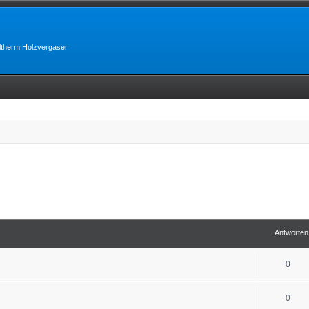
lltherm Holzvergaser
Antworten
0
0