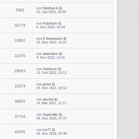
von
Stephan A
7663
23. Jan 2025, 20:09
von
Holzbock
32779
5. Dez 2023, 16:54
von
E Neubauten
33957
15. Dez 2022, 10:22
von
abachtern
31475
4. Nov 2022, 14:41
von
Holzbock
29053
13. Feb 2022, 13:13
von
gmwt
22574
19. Dez 2021, 18:12
von
eischei
38855
14. Mär 2021, 11:17
von
Vogel-blitz
37743
29. Dez 2020, 07:37
von
ice77
42045
15. Nov 2016, 03:38