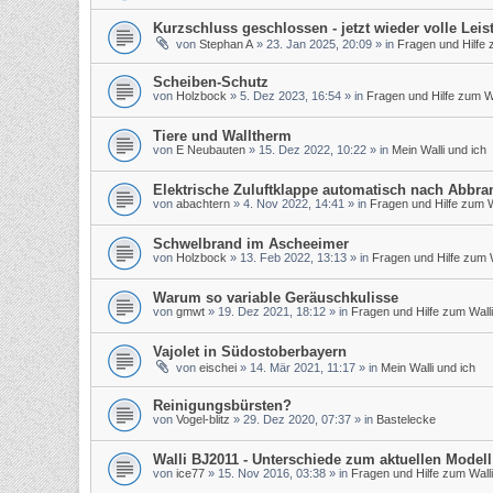
Kurzschluss geschlossen - jetzt wieder volle Leis
von
Stephan A
»
23. Jan 2025, 20:09
» in
Fragen und Hilfe 
Scheiben-Schutz
von
Holzbock
»
5. Dez 2023, 16:54
» in
Fragen und Hilfe zum Wa
Tiere und Walltherm
von
E Neubauten
»
15. Dez 2022, 10:22
» in
Mein Walli und ich
Elektrische Zuluftklappe automatisch nach Abbra
von
abachtern
»
4. Nov 2022, 14:41
» in
Fragen und Hilfe zum W
Schwelbrand im Ascheeimer
von
Holzbock
»
13. Feb 2022, 13:13
» in
Fragen und Hilfe zum W
Warum so variable Geräuschkulisse
von
gmwt
»
19. Dez 2021, 18:12
» in
Fragen und Hilfe zum Walli
Vajolet in Südostoberbayern
von
eischei
»
14. Mär 2021, 11:17
» in
Mein Walli und ich
Reinigungsbürsten?
von
Vogel-blitz
»
29. Dez 2020, 07:37
» in
Bastelecke
Walli BJ2011 - Unterschiede zum aktuellen Modell
von
ice77
»
15. Nov 2016, 03:38
» in
Fragen und Hilfe zum Walli