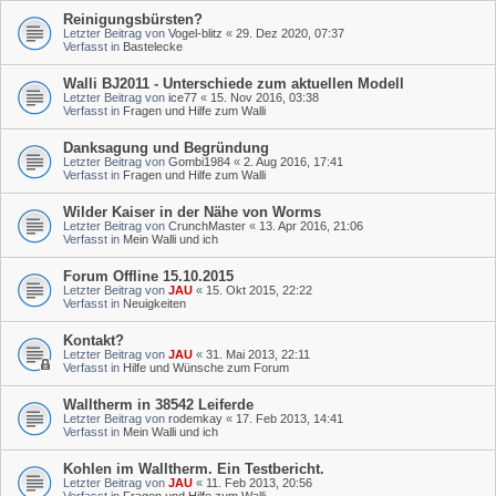
Reinigungsbürsten?
Letzter Beitrag von
Vogel-blitz
«
29. Dez 2020, 07:37
Verfasst in
Bastelecke
Walli BJ2011 - Unterschiede zum aktuellen Modell
Letzter Beitrag von
ice77
«
15. Nov 2016, 03:38
Verfasst in
Fragen und Hilfe zum Walli
Danksagung und Begründung
Letzter Beitrag von
Gombi1984
«
2. Aug 2016, 17:41
Verfasst in
Fragen und Hilfe zum Walli
Wilder Kaiser in der Nähe von Worms
Letzter Beitrag von
CrunchMaster
«
13. Apr 2016, 21:06
Verfasst in
Mein Walli und ich
Forum Offline 15.10.2015
Letzter Beitrag von
JAU
«
15. Okt 2015, 22:22
Verfasst in
Neuigkeiten
Kontakt?
Letzter Beitrag von
JAU
«
31. Mai 2013, 22:11
Verfasst in
Hilfe und Wünsche zum Forum
Walltherm in 38542 Leiferde
Letzter Beitrag von
rodemkay
«
17. Feb 2013, 14:41
Verfasst in
Mein Walli und ich
Kohlen im Walltherm. Ein Testbericht.
Letzter Beitrag von
JAU
«
11. Feb 2013, 20:56
Verfasst in
Fragen und Hilfe zum Walli