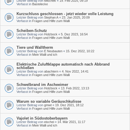
Letzter Beitrag von
Mischek
«
19. Feb 2025, 09:19
Verfasst in
Bastelecke
Kurzschluss geschlossen - jetzt wieder volle Leistung
Letzter Beitrag von
Stephan A
«
23. Jan 2025, 20:09
Verfasst in
Fragen und Hilfe zum Walli
Scheiben-Schutz
Letzter Beitrag von
Holzbock
«
5. Dez 2023, 16:54
Verfasst in
Fragen und Hilfe zum Walli
Tiere und Walltherm
Letzter Beitrag von
E Neubauten
«
15. Dez 2022, 10:22
Verfasst in
Mein Walli und ich
Elektrische Zuluftklappe automatisch nach Abbrand
schließen
Letzter Beitrag von
abachtern
«
4. Nov 2022, 14:41
Verfasst in
Fragen und Hilfe zum Walli
Schwelbrand im Ascheeimer
Letzter Beitrag von
Holzbock
«
13. Feb 2022, 13:13
Verfasst in
Fragen und Hilfe zum Walli
Warum so variable Geräuschkulisse
Letzter Beitrag von
gmwt
«
19. Dez 2021, 18:12
Verfasst in
Fragen und Hilfe zum Walli
Vajolet in Südostoberbayern
Letzter Beitrag von
eischei
«
14. Mär 2021, 11:17
Verfasst in
Mein Walli und ich