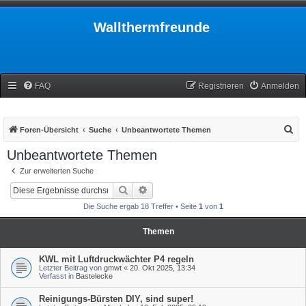
Wallthermfreunde
FAQ
Registrieren
Anmelden
S
Foren-Übersicht
Suche
Unbeantwortete Themen
u
Unbeantwortete Themen
c
Zur erweiterten Suche
h
Suche
Erweiterte Suche
e
Die Suche ergab 18 Treffer • Seite
1
von
1
Themen
KWL mit Luftdruckwächter P4 regeln
Letzter Beitrag von
gmwt
«
20. Okt 2025, 13:34
Verfasst in
Bastelecke
Reinigungs-Bürsten DIY, sind super!