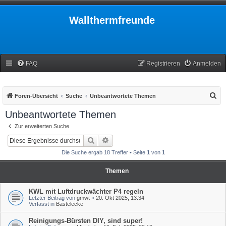
Wallthermfreunde
FAQ
Registrieren
Anmelden
S
Foren-Übersicht
Suche
Unbeantwortete Themen
u
Unbeantwortete Themen
c
Zur erweiterten Suche
h
Suche
Erweiterte Suche
e
Die Suche ergab 18 Treffer • Seite
1
von
1
Themen
KWL mit Luftdruckwächter P4 regeln
Letzter Beitrag von
gmwt
«
20. Okt 2025, 13:34
Verfasst in
Bastelecke
Reinigungs-Bürsten DIY, sind super!