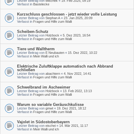
Letzter Beitrag von
Mischek
«
19. Feb 2025, 09:19
Verfasst in
Bastelecke
Kurzschluss geschlossen - jetzt wieder volle Leistung
Letzter Beitrag von
Stephan A
«
23. Jan 2025, 20:09
Verfasst in
Fragen und Hilfe zum Walli
Scheiben-Schutz
Letzter Beitrag von
Holzbock
«
5. Dez 2023, 16:54
Verfasst in
Fragen und Hilfe zum Walli
Tiere und Walltherm
Letzter Beitrag von
E Neubauten
«
15. Dez 2022, 10:22
Verfasst in
Mein Walli und ich
Elektrische Zuluftklappe automatisch nach Abbrand
schließen
Letzter Beitrag von
abachtern
«
4. Nov 2022, 14:41
Verfasst in
Fragen und Hilfe zum Walli
Schwelbrand im Ascheeimer
Letzter Beitrag von
Holzbock
«
13. Feb 2022, 13:13
Verfasst in
Fragen und Hilfe zum Walli
Warum so variable Geräuschkulisse
Letzter Beitrag von
gmwt
«
19. Dez 2021, 18:12
Verfasst in
Fragen und Hilfe zum Walli
Vajolet in Südostoberbayern
Letzter Beitrag von
eischei
«
14. Mär 2021, 11:17
Verfasst in
Mein Walli und ich