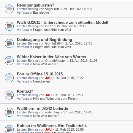
Reinigungsbürsten?
Letzter Beitrag von
Vogel-blitz
«
29. Dez 2020, 07:37
Verfasst in
Bastelecke
Walli BJ2011 - Unterschiede zum aktuellen Modell
Letzter Beitrag von
ice77
«
15. Nov 2016, 03:38
Verfasst in
Fragen und Hilfe zum Walli
Danksagung und Begründung
Letzter Beitrag von
Gombi1984
«
2. Aug 2016, 17:41
Verfasst in
Fragen und Hilfe zum Walli
Wilder Kaiser in der Nähe von Worms
Letzter Beitrag von
CrunchMaster
«
13. Apr 2016, 21:06
Verfasst in
Mein Walli und ich
Forum Offline 15.10.2015
Letzter Beitrag von
JAU
«
15. Okt 2015, 22:22
Verfasst in
Neuigkeiten
Kontakt?
Letzter Beitrag von
JAU
«
31. Mai 2013, 22:11
Verfasst in
Hilfe und Wünsche zum Forum
Walltherm in 38542 Leiferde
Letzter Beitrag von
rodemkay
«
17. Feb 2013, 14:41
Verfasst in
Mein Walli und ich
Kohlen im Walltherm. Ein Testbericht.
Letzter Beitrag von
JAU
«
11. Feb 2013, 20:56
Verfasst in
Fragen und Hilfe zum Walli